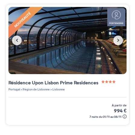
NOUVEAUTÉ
Résidence
Upon Lisbon Prime Residences
4 étoiles sur 5
Portugal
>
Région de Lisbonne
>
Lisbonne
à partir de
994
€
7 nuits du 01/11 au 08/11