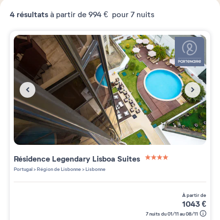
4
résultats
à partir de
994 €
pour 7 nuits
Résidence
Legendary Lisboa Suites
4 étoiles sur 5
Portugal
>
Région de Lisbonne
>
Lisbonne
à partir de
1043
€
7 nuits du 01/11 au 08/11