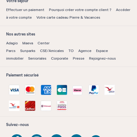
Votre séjour
Effectuer un paiement
Pourquoi créer votre compte client ?
Accéder
à votre compte
Votre carte cadeau Pierre & Vacances
Nos autres sites
Adagio
Maeva
Center
Parcs
Sunparks
CSE/Amicales
TO
Agence
Espace
immobilier
Senioriales
Corporate
Presse
Rejoignez-nous
Paiement sécurisé
Suivez-nous