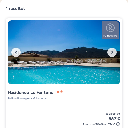
1
résultat
Résidence
Le Fontane
2 étoiles sur 5
Italie
>
Sardaigne
>
Villasimius
à partir de
567
€
7 nuits du 30/09 au 07/10