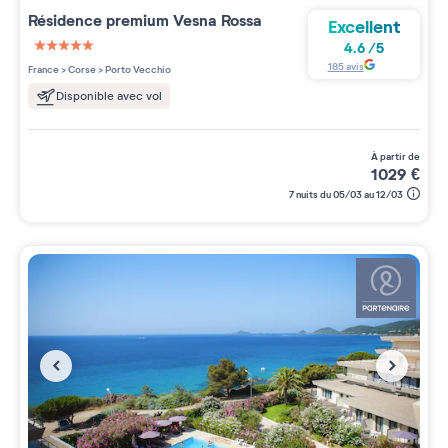
Résidence premium
Vesna Rossa
Excellent
4.6
/
5
5 étoiles sur 5
185
avis
France
>
Corse
>
Porto Vecchio
Disponible avec vol
à partir de
1029
€
7 nuits du 05/03 au 12/03