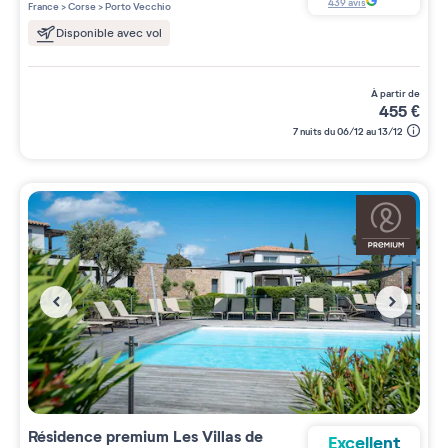
5 étoiles sur 5
439
avis
France
>
Corse
>
Porto Vecchio
Disponible avec vol
à partir de
455
€
7 nuits du 06/12 au 13/12
Résidence premium
Les Villas de
Excellent