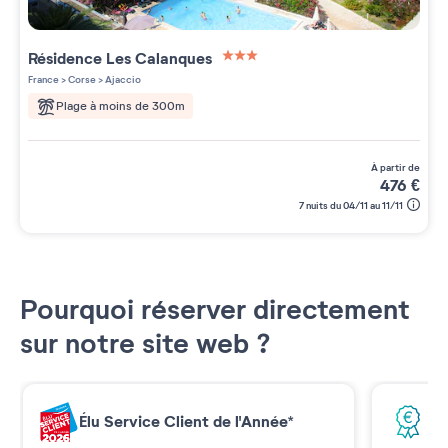
Résidence
Les Calanques
3 étoiles sur 5
France
>
Corse
>
Ajaccio
Plage à moins de 300m
à partir de
476
€
7 nuits du 04/11 au 11/11
Pourquoi réserver directement
sur notre site web ?
Élu Service Client de l'Année*
Me