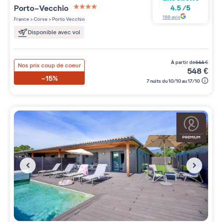
Porto-Vecchio
4.5
/
5
4 étoiles sur 5
188
avis
France
>
Corse
>
Porto Vecchio
Disponible avec vol
à partir de
644
€
Nos prix coup de coeur
548
€
-15%
7 nuits du 10/10 au 17/10