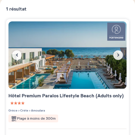
1
résultat
Hôtel Premium
Paralos Lifestyle Beach (Adults only)
4 étoiles sur 5
Grèce
>
Crète
>
Amoudara
Plage à moins de 300m