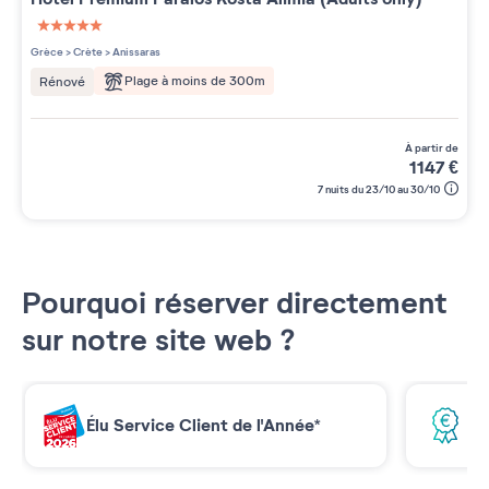
5 étoiles sur 5
Grèce
>
Crète
>
Anissaras
Plage à moins de 300m
Rénové
à partir de
1147
€
7 nuits du 23/10 au 30/10
Pourquoi réserver directement
sur notre site web ?
Élu Service Client de l'Année*
Me