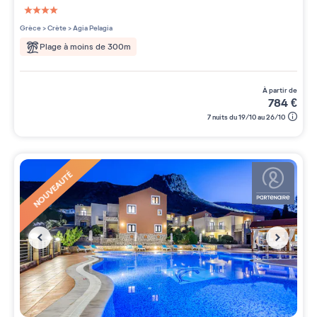
4 étoiles sur 5
Grèce
>
Crète
>
Agia Pelagia
Plage à moins de 300m
à partir de
784
€
7 nuits du 19/10 au 26/10
NOUVEAUTÉ