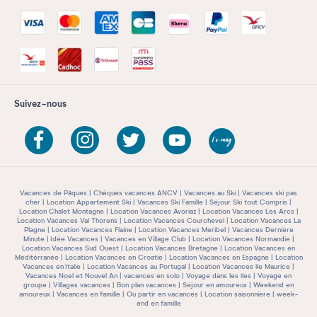
Suivez-nous
Vacances de Pâques
Chèques vacances ANCV
Vacances au Ski
Vacances ski pas
cher
Location Appartement Ski
Vacances Ski Famille
Séjour Ski tout Compris
Location Chalet Montagne
Location Vacances Avoriaz
Location Vacances Les Arcs
Location Vacances Val Thorens
Location Vacances Courchevel
Location Vacances La
Plagne
Location Vacances Flaine
Location Vacances Meribel
Vacances Dernière
Minute
Idée Vacances
Vacances en Village Club
Location Vacances Normandie
Location Vacances Sud Ouest
Location Vacances Bretagne
Location Vacances en
Méditérranée
Location Vacances en Croatie
Location Vacances en Espagne
Location
Vacances en Italie
Location Vacances au Portugal
Location Vacances île Maurice
Vacances Noel et Nouvel An
vacances en solo
Voyage dans les îles
Voyage en
groupe
Villages vacances
Bon plan vacances
Séjour en amoureux
Weekend en
amoureux
Vacances en famille
Ou partir en vacances
Location saisonnière
week-
end en famille