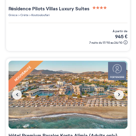
Résidence
Pilots Villas Luxury Suites
4 étoiles sur 5
Grèce
>
Crète
>
Koutouloufari
à partir de
945
€
7 nuits du 17/10 au 24/10
NOUVEAUTÉ
Hôtel Premium
Paralos Kosta Alimia (Adults only)