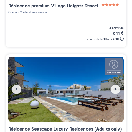
Résidence premium
Village Heights Resort
5 étoiles sur 5
Grèce
>
Crète
>
Hersonissos
à partir de
611
€
7 nuits du 17/10 au 24/10
Résidence
Seascape Luxury Residences (Adults only)