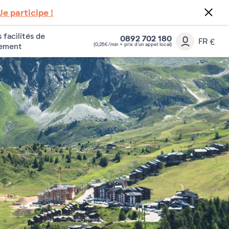
Je participe !
 facilités de
0892 702 180
FR
€
(0,25€/min + prix d’un appel local)
iement