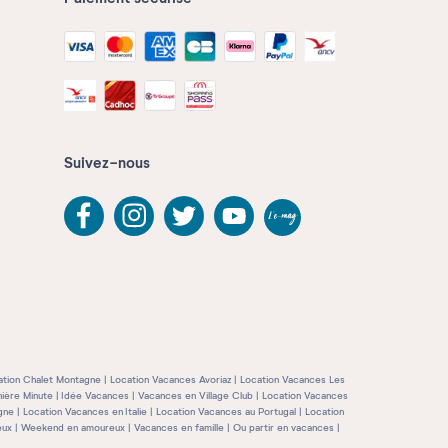
Suivez-nous
ation Chalet Montagne
Location Vacances Avoriaz
Location Vacances Les
ière Minute
Idée Vacances
Vacances en Village Club
Location Vacances
gne
Location Vacances en Italie
Location Vacances au Portugal
Location
eux
Weekend en amoureux
Vacances en famille
Ou partir en vacances