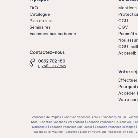
FAQ
Mentions 
Catalogue
Protectio
Plan du site
CGU
Séminaires
CGV
Vacances bas carbonne
Paramètre
Nos assu
CGU meille
Contactez-nous
Accessibi
0892 702 180
0,25€ TTC / min
Votre séj
Effectuer
Pourquoi 
Accéder 
Votre car
Vacances de Pâques
Chèques vacances ANCV
Vacances au Ski
Vacanc
Arcs
Location Vacances Val Thorens
Location Vacances Courchevel
Loc
Normandie
Location Vacances Sud Ouest
Location Vacances Bretagne
Vacances île Maurice
Vacances Noel et Nouvel An
vacances en solo
V