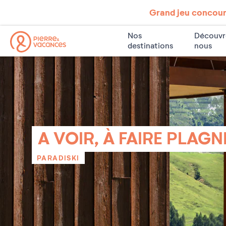
Grand jeu concours
Nos
Découvr
destinations
nous
A VOIR, À FAIRE PLAG
PARADISKI