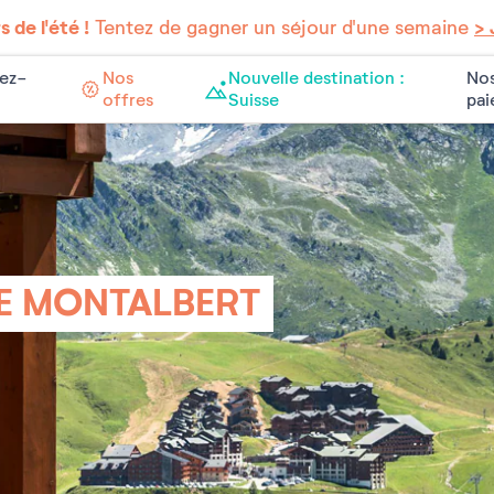
 de l'été !
Tentez de gagner un séjour d'une semaine
> 
ez-
Nos
Nouvelle destination :
Nos
offres
Suisse
pa
NE MONTALBERT