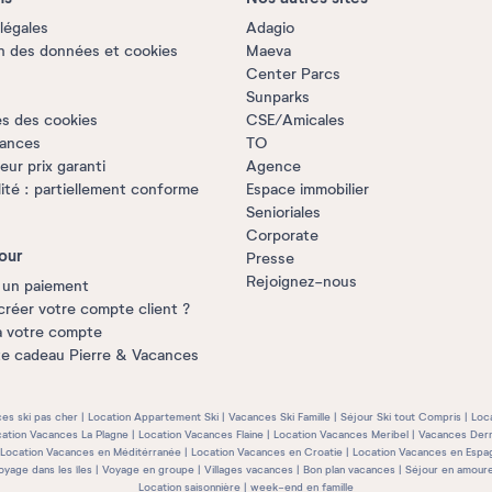
légales
Adagio
n des données et cookies
Maeva
Center Parcs
Sunparks
s des cookies
CSE/Amicales
rances
TO
ur prix garanti
Agence
lité : partiellement conforme
Espace immobilier
Senioriales
Corporate
our
Presse
Rejoignez-nous
 un paiement
créer votre compte client ?
à votre compte
te cadeau Pierre & Vacances
es ski pas cher
Location Appartement Ski
Vacances Ski Famille
Séjour Ski tout Compris
Loc
ation Vacances La Plagne
Location Vacances Flaine
Location Vacances Meribel
Vacances Dern
Location Vacances en Méditérranée
Location Vacances en Croatie
Location Vacances en Espa
oyage dans les îles
Voyage en groupe
Villages vacances
Bon plan vacances
Séjour en amour
Location saisonnière
week-end en famille