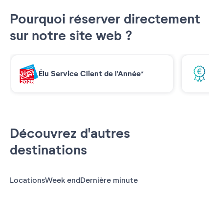
Pourquoi réserver directement
sur notre site web ?
Élu Service Client de l'Année*
Me
Découvrez d'autres
destinations
Locations
Week end
Dernière minute