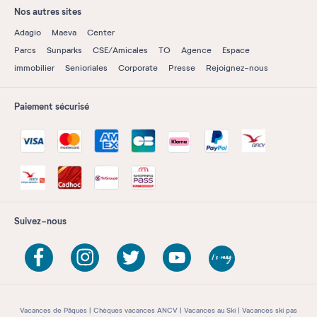
Nos autres sites
Adagio
Maeva
Center
Parcs
Sunparks
CSE/Amicales
TO
Agence
Espace
immobilier
Senioriales
Corporate
Presse
Rejoignez-nous
Paiement sécurisé
Suivez-nous
Vacances de Pâques
Chèques vacances ANCV
Vacances au Ski
Vacances ski pas