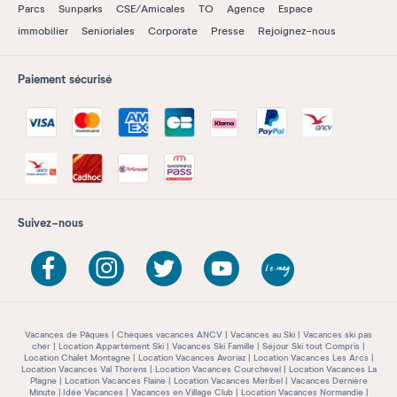
Parcs
Sunparks
CSE/Amicales
TO
Agence
Espace
immobilier
Senioriales
Corporate
Presse
Rejoignez-nous
Paiement sécurisé
Suivez-nous
Vacances de Pâques
Chèques vacances ANCV
Vacances au Ski
Vacances ski pas
cher
Location Appartement Ski
Vacances Ski Famille
Séjour Ski tout Compris
Location Chalet Montagne
Location Vacances Avoriaz
Location Vacances Les Arcs
Location Vacances Val Thorens
Location Vacances Courchevel
Location Vacances La
Plagne
Location Vacances Flaine
Location Vacances Meribel
Vacances Dernière
Minute
Idée Vacances
Vacances en Village Club
Location Vacances Normandie