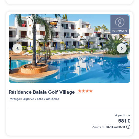
Résidence
Balaia Golf Village
4 étoiles sur 5
Portugal
>
Algarve
>
Faro
>
Albufeira
à partir de
581
€
7 nuits du 01/11 au 08/11