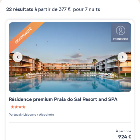
22
résultats
à partir de
377 €
pour 7 nuits
NOUVEAUTÉ
Résidence premium
Praia do Sal Resort and SPA
4 étoiles sur 5
Portugal
>
Lisbonne
>
Alcochete
à partir de
924
€