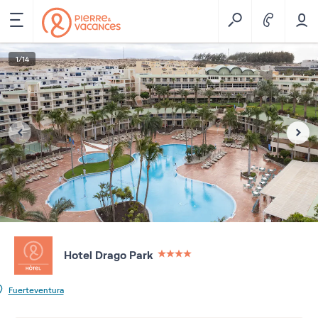
1
/
14
Hotel Drago Park
4 étoiles sur 5
Fuerteventura