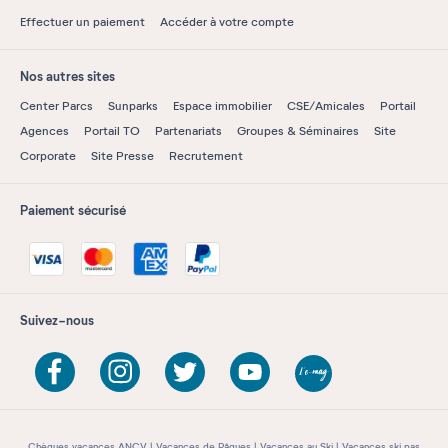
Effectuer un paiement
Accéder à votre compte
Nos autres sites
Center Parcs
Sunparks
Espace immobilier
CSE/Amicales
Portail
Agences
Portail TO
Partenariats
Groupes & Séminaires
Site
Corporate
Site Presse
Recrutement
Paiement sécurisé
Suivez-nous
Chèques vacances ANCV
Vacances de Pâques
Vacances au Ski
Vacances ski pas