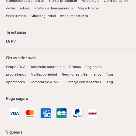
Condiciones generales
Portal privacidad
Aviso legal
Configuración
de las cookies
Portal de Transparencia
Mejor Precio
Garantizado
Ciberseguridad – Aviso importante
Tu estancia
Mi PV
Otros sitios web
Grupo P&V
Desarrollo sostenible
Prensa
Página de
propietarios
Multipropriedad
Reuniones y Seminarios
Tour
operadores
Corporativo & MICE
Trabaja con nosotros
Blog
Pago seguro
Síguenos