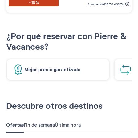
-15%
7 noches del 14/10 al 21/10
¿Por qué reservar con Pierre &
Vacances?
Mejor precio garantizado
1€
Descubre otros destinos
Ofertas
Fin de semana
Última hora