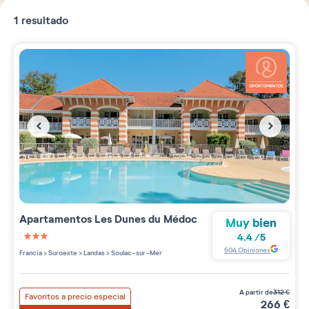
1
resultado
Apartamentos
Les Dunes du Médoc
Muy bien
4.4
/
5
3 étoiles sur 5
504
Opiniones
Francia
>
Suroeste
>
Landas
>
Soulac-sur-Mer
a partir de
312
€
Favoritos a precio especial
266
€