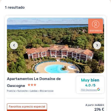
1
resultado
Apartamentos
Le Domaine de
Muy bien
Gascogne
4.0
/
5
3 étoiles sur 5
732
Opiniones
Francia
>
Suroeste
>
Landas
>
Biscarrosse
a partir de
322
€
Favoritos a precio especial
274
€