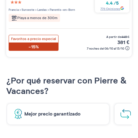
4.4
/
5
3 étoiles sur 5
776
Opiniones
Francia
>
Suroeste
>
Landas
>
Parentis-en-Born
Playa a menos de 300m
a partir de
448
€
Favoritos a precio especial
381
€
-15%
7 noches del 06/10 al 13/10
¿Por qué reservar con Pierre &
Vacances?
Mejor precio garantizado
1€