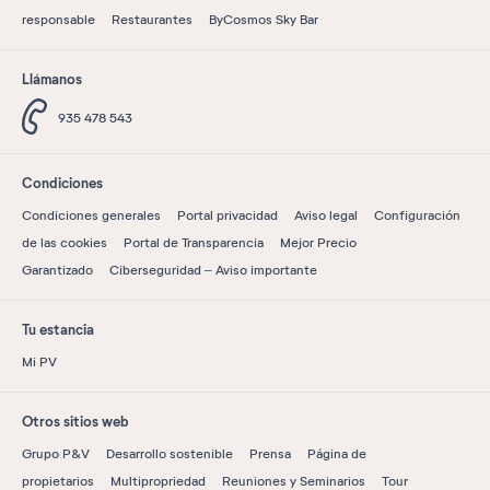
responsable
Restaurantes
ByCosmos Sky Bar
Llámanos
935 478 543
Condiciones
Condiciones generales
Portal privacidad
Aviso legal
Configuración
de las cookies
Portal de Transparencia
Mejor Precio
Garantizado
Ciberseguridad – Aviso importante
Tu estancia
Mi PV
Otros sitios web
Grupo P&V
Desarrollo sostenible
Prensa
Página de
propietarios
Multipropriedad
Reuniones y Seminarios
Tour