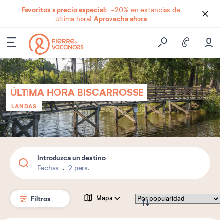
Favoritos a precio especial:
¡-20% en estancias de
Aprovecha ahora
última hora!
ÚLTIMA HORA BISCARROSSE
LANDAS
Introduzca un destino
Fechas
2 pers.
Filtros
Mapa