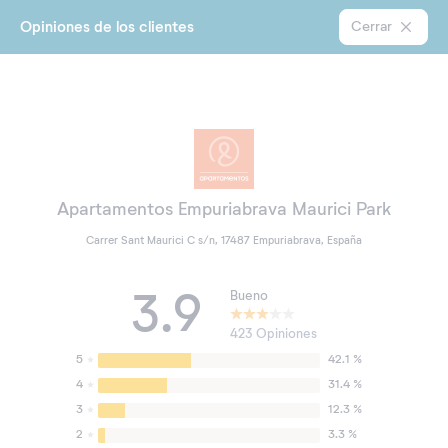
Opiniones de los clientes
Cerrar
Apartamentos Empuriabrava Maurici Park
Carrer Sant Maurici C s/n, 17487 Empuriabrava, España
3.9
Bueno
423 Opiniones
5
42.1 %
4
31.4 %
3
12.3 %
2
3.3 %