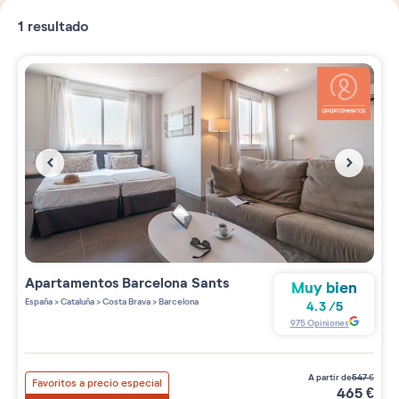
1
resultado
Apartamentos
Barcelona Sants
Muy bien
España
>
Cataluña
>
Costa Brava
>
Barcelona
4.3
/
5
975
Opiniones
a partir de
547
€
Favoritos a precio especial
465
€