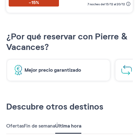
-15%
7 noches del 13/12 al 20/12
¿Por qué reservar con Pierre &
Vacances?
Mejor precio garantizado
1€
Descubre otros destinos
Ofertas
Fin de semana
Última hora