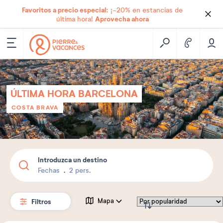
Favoritos a precio especial:
¡-20% en estancias de
Aprovecha ahora
última hora!
ÚLTIMA HORA BARCELONA
COSTA BRAVA
Introduzca un destino
Fechas
2 pers.
Filtros
Mapa