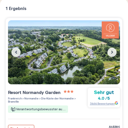
1
Ergebnis
Sehr gut
Resort
Normandy Garden
3 étoiles sur 5
4.0
/
5
Frankreich
>
Normandie
>
Die Küste der Normandie
>
Branville
3464
Bewertungen
Verantwortungsbewusster aufenthalt
ab
338
€