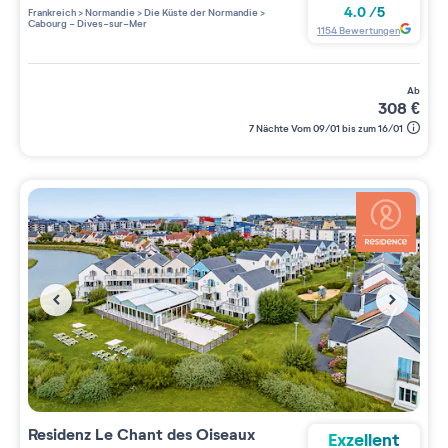
3 étoiles sur 5
4.0
/
5
Frankreich
>
Normandie
>
Die Küste der Normandie
>
Cabourg - Dives-sur-Mer
1154
Bewertungen
ab
308
€
7 Nächte Vom 09/01 bis zum 16/01
Residenz
Le Chant des Oiseaux
Exzellent