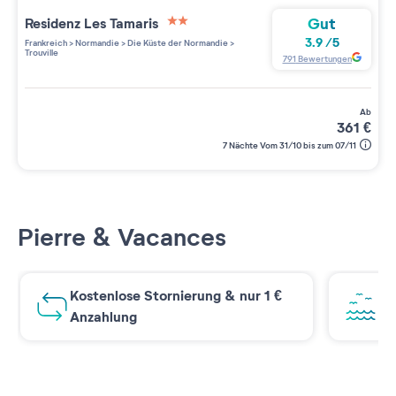
Gut
Residenz
Les Tamaris
2 étoiles sur 5
3.9
/
5
Frankreich
>
Normandie
>
Die Küste der Normandie
>
Trouville
791
Bewertungen
ab
361
€
7 Nächte Vom 31/10 bis zum 07/11
Pierre & Vacances
Kostenlose Stornierung & nur 1 €
At
Anzahlung