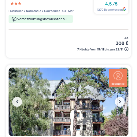
4.5
/
5
3 étoiles sur 5
1270
Bewertungen
Frankreich
>
Normandie
>
Courseulles-sur-Mer
Verantwortungsbewusster aufenthalt
ab
308
€
7 Nächte Vom 15/11 bis zum 22/11