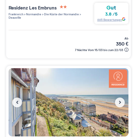
Gut
Residenz
Les Embruns
2 étoiles sur 5
3.8
/
5
Frankreich
>
Normandie
>
Die Küste der Normandie
>
Deauville
665
Bewertungen
ab
350
€
7 Nächte Vom 15/03 bis zum 22/03