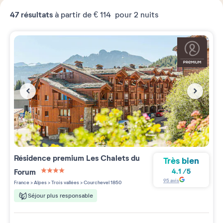
47
résultats
à partir de
€ 114
pour 2 nuits
Résidence premium
Les Chalets du
Très bien
Forum
4.1
/
5
4 étoiles sur 5
95
avis
France
>
Alpes
>
Trois vallées
>
Courchevel 1850
Séjour plus responsable