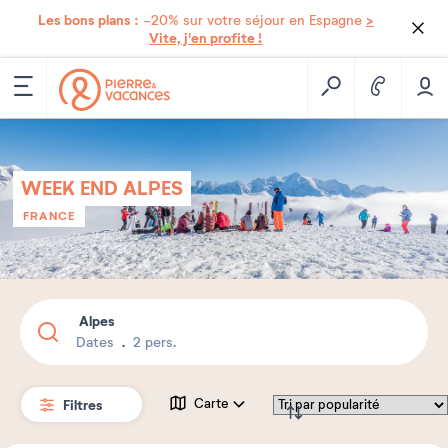
Les bons plans :
>
-20% sur votre séjour en Espagne
Vite, j'en profite !
WEEK END ALPES
FRANCE
Alpes
Dates
2 pers.
Filtres
Carte