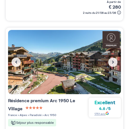
à partir de
€
280
2 nuits du 21/08 au 23/08
Résidence premium
Arc 1950 Le
Excellent
Village
4.6
/
5
5 étoiles sur 5
1751
avis
France
>
Alpes
>
Paradiski
>
Arc 1950
Séjour plus responsable