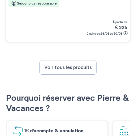
Séjour plus responsable
à partir de
€
226
2 nuits du 28/08 au 30/08
Voir tous les produits
Pourquoi réserver avec Pierre &
Vacances ?
1€ d'acompte & annulation
Vu