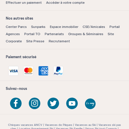
Effectuer un paiement
Accéder à votre compte
Nos autres sites
Center Parcs
Sunparks
Espace immobilier
CSE/Amicales
Portail
Agences
Portail TO
Partenariats
Groupes & Séminaires
Site
Corporate
Site Presse
Recrutement
Paiement sécurisé
Suivez-nous
Chèques vacances ANCV
Vacances de Pâques
Vacances au Ski
Vacances ski pas
cher
Location Appartement Ski
Vacances Ski Famille
Séjour Ski tout Compris