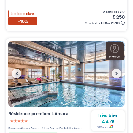
à partir de
€
277
Les bons plans
€
250
-10%
2 nuits du 21/08 au 23/08
Résidence premium
L'Amara
Très bien
4.4
/
5
5 étoiles sur 5
2057
avis
France
>
Alpes
>
Avoriaz & Les Portes Du Soleil
>
Avoriaz