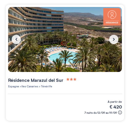
Résidence
Marazul del Sur
3 étoiles sur 5
Espagne
>
Iles Canaries
>
Ténérife
à partir de
€
420
7 nuits du 12/09 au 19/09