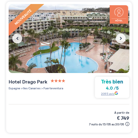
NOUVEAUTÉ
Très bien
Hotel Drago Park
4 étoiles sur 5
4.0
/
5
Espagne
>
Iles Canaries
>
Fuerteventura
2093
avis
à partir de
€
749
7 nuits du 13/05 au 20/05