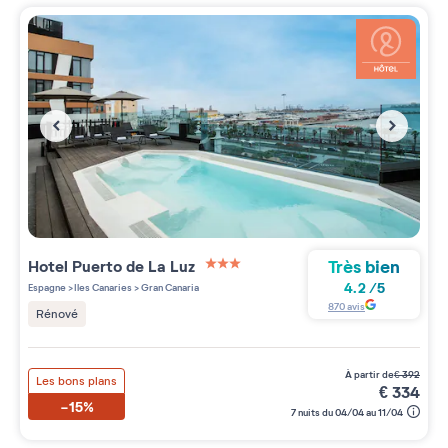
Très bien
Hotel Puerto de La Luz
3 étoiles sur 5
4.2
/
5
Espagne
>
Iles Canaries
>
Gran Canaria
870
avis
Rénové
à partir de
€
392
Les bons plans
€
334
-15%
7 nuits du 04/04 au 11/04