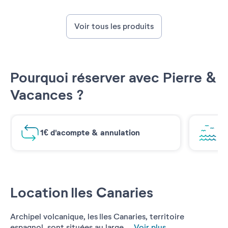
Voir tous les produits
Pourquoi réserver avec Pierre &
Vacances ?
1€ d'acompte & annulation
Vu
Location Iles Canaries
Archipel volcanique, les Iles Canaries, territoire
espagnol, sont situées au large ...
Voir plus