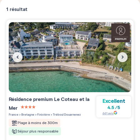
1
résultat
Résidence premium
Le Coteau et la
Excellent
Mer
4.5
/
5
4 étoiles sur 5
661
avis
France
>
Bretagne
>
Finistère
>
Tréboul Douarnenez
Plage à moins de 300m
Séjour plus responsable