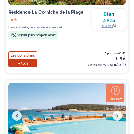
Résidence
La Corniche de la Plage
Bien
3.9
/
5
2 étoiles sur 5
406
avis
France
>
Bretagne
>
Finistère
>
Bénodet
Séjour plus responsable
à partir de
€
112
Les bons plans
€
96
-15%
2 nuits du 09/10 au 11/10