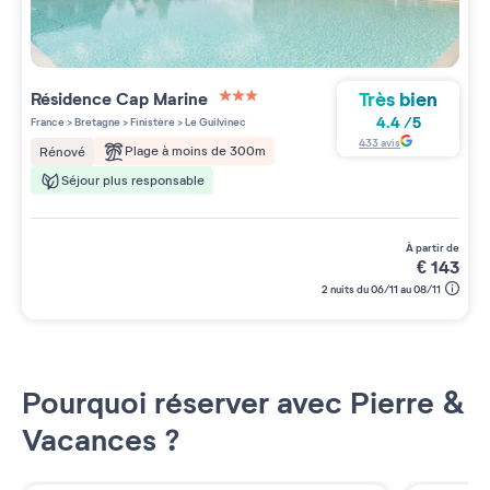
Très bien
Résidence
Cap Marine
3 étoiles sur 5
4.4
/
5
France
>
Bretagne
>
Finistère
>
Le Guilvinec
433
avis
Plage à moins de 300m
Rénové
Séjour plus responsable
à partir de
€
143
2 nuits du 06/11 au 08/11
Pourquoi réserver avec Pierre &
Vacances ?