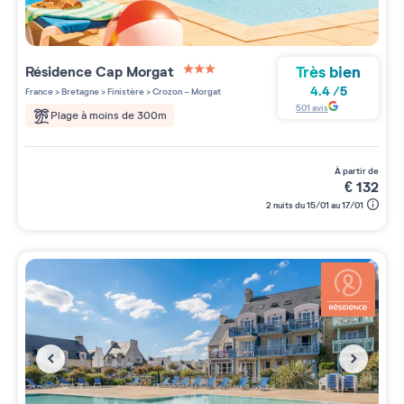
Très bien
Résidence
Cap Morgat
3 étoiles sur 5
4.4
/
5
France
>
Bretagne
>
Finistère
>
Crozon - Morgat
501
avis
Plage à moins de 300m
à partir de
€
132
2 nuits du 15/01 au 17/01