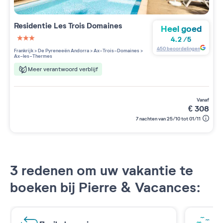
Residentie
Les Trois Domaines
Heel goed
4.2
/
5
3 étoiles sur 5
450
beoordelingen
Frankrijk
>
De Pyreneeën Andorra
>
Ax-Trois-Domaines
>
Ax-les-Thermes
Meer verantwoord verblijf
vanaf
€
308
7 nachten van 25/10 tot 01/11
3 redenen om uw vakantie te
boeken bij Pierre & Vacances: