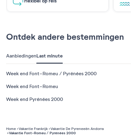
Flexibel op reis
Ad
Ontdek andere bestemmingen
Aanbiedingen
Last minute
Week end Font-Romeu / Pyrénées 2000
Week end Font-Romeu
Week end Pyrénées 2000
Home
Vakantie Frankrijk
Vakantie De Pyreneeën Andorra
Vakantie Font-Romeu / Pyrénées 2000