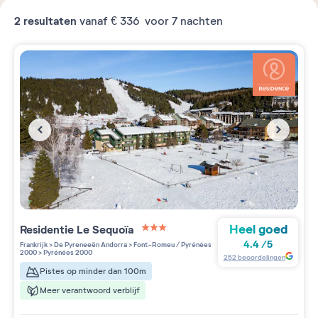
2
resultaten
vanaf
€ 336
voor 7 nachten
Heel goed
Residentie
Le Sequoïa
3 étoiles sur 5
4.4
/
5
Frankrijk
>
De Pyreneeën Andorra
>
Font-Romeu / Pyrénées
2000
>
Pyrénées 2000
252
beoordelingen
Pistes op minder dan 100m
Meer verantwoord verblijf