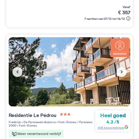
vanaf
€
357
7 nachten van 07/12 tot 14/12
Heel goed
Residentie
Le Pédrou
3 étoiles sur 5
4.2
/
5
Frankrijk
>
De Pyreneeën Andorra
>
Font-Romeu / Pyrénées
2000
>
Font-Romeu
605
beoordelingen
Meer verantwoord verblijf