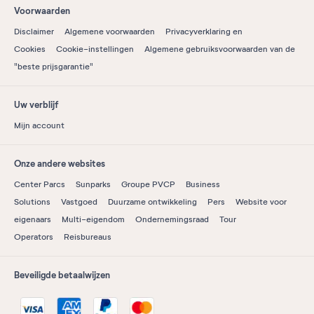
Voorwaarden
Disclaimer
Algemene voorwaarden
Privacyverklaring en
Cookies
Cookie-instellingen
Algemene gebruiksvoorwaarden van de
"beste prijsgarantie"
Uw verblijf
Mijn account
Onze andere websites
Center Parcs
Sunparks
Groupe PVCP
Business
Solutions
Vastgoed
Duurzame ontwikkeling
Pers
Website voor
eigenaars
Multi-eigendom
Ondernemingsraad
Tour
Operators
Reisbureaus
Beveiligde betaalwijzen