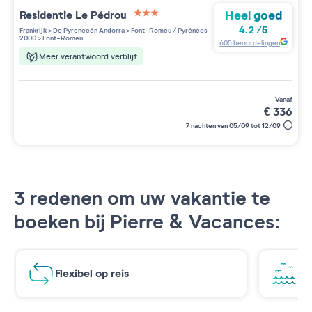
Heel goed
Residentie
Le Pédrou
3 étoiles sur 5
4.2
/
5
Frankrijk
>
De Pyreneeën Andorra
>
Font-Romeu / Pyrénées
2000
>
Font-Romeu
605
beoordelingen
Meer verantwoord verblijf
vanaf
€
336
7 nachten van 05/09 tot 12/09
3 redenen om uw vakantie te
boeken bij Pierre & Vacances:
Flexibel op reis
Ad