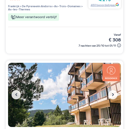
3 étoiles sur 5
450
beoordelingen
Frankrijk
>
De Pyreneeën Andorra
>
Ax-Trois-Domaines
>
Ax-les-Thermes
Meer verantwoord verblijf
vanaf
€
308
7 nachten van 25/10 tot 01/11