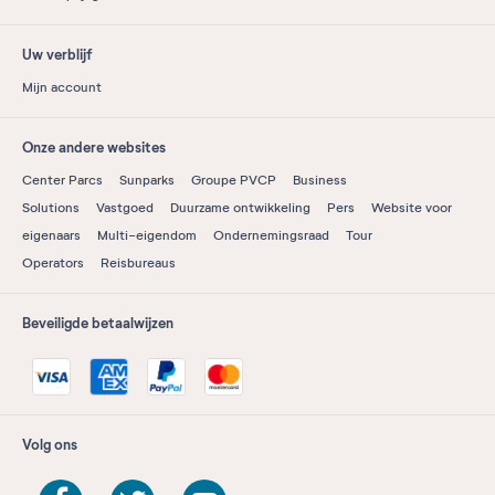
Uw verblijf
Mijn account
Onze andere websites
Center Parcs
Sunparks
Groupe PVCP
Business
Solutions
Vastgoed
Duurzame ontwikkeling
Pers
Website voor
eigenaars
Multi-eigendom
Ondernemingsraad
Tour
Operators
Reisbureaus
Beveiligde betaalwijzen
Volg ons