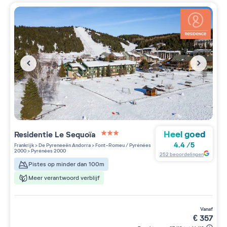
Heel goed
Residentie
Le Sequoïa
3 étoiles sur 5
4.4
/
5
Frankrijk
>
De Pyreneeën Andorra
>
Font-Romeu / Pyrénées
2000
>
Pyrénées 2000
252
beoordelingen
Pistes op minder dan 100m
Meer verantwoord verblijf
vanaf
€
357