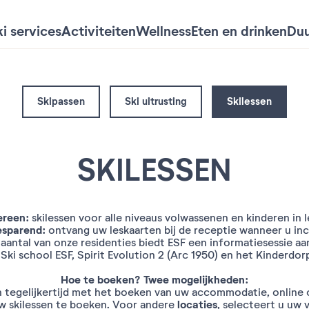
i services
Activiteiten
Wellness
Eten en drinken
Duu
Skipassen
Ski uitrusting
Skilessen
SKILESSEN
ereen:
skilessen voor alle niveaus volwassenen en kinderen in l
esparend:
ontvang uw leskaarten bij de receptie wanneer u in
 aantal van onze residenties biedt ESF een informatiesessie a
:
Ski school ESF, Spirit Evolution 2 (Arc 1950) en het Kinderdor
Hoe te boeken? Twee mogelijkheden:
n tegelijkertijd met het boeken van uw accommodatie, online o
locaties
 skilessen te boeken. Voor andere
, selecteert u uw 