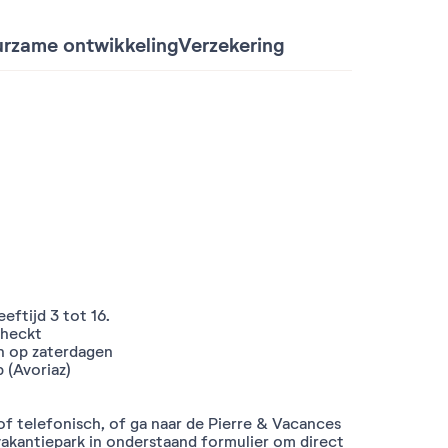
rzame ontwikkeling
Verzekering
eeftijd 3 tot 16.
checkt
an op zaterdagen
p (Avoriaz)
f telefonisch, of ga naar de Pierre & Vacances
vakantiepark in onderstaand formulier om direct