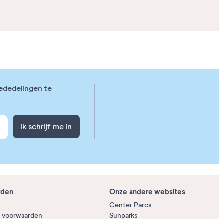
ededelingen te
Ik schrijf me in
rden
Onze andere websites
r
Center Parcs
 voorwaarden
Sunparks