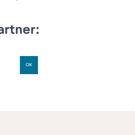
artner:
OK