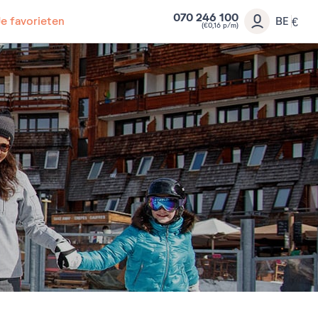
070 246 100
Je favorieten
BE
€
(€0,16 p/m)