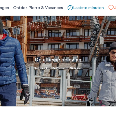
ngen
Ontdek Pierre & Vacances
Laatste minuten
De ultieme beleving
Ontdek Pierre & Vacances: Skilessen