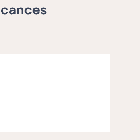
acances
!