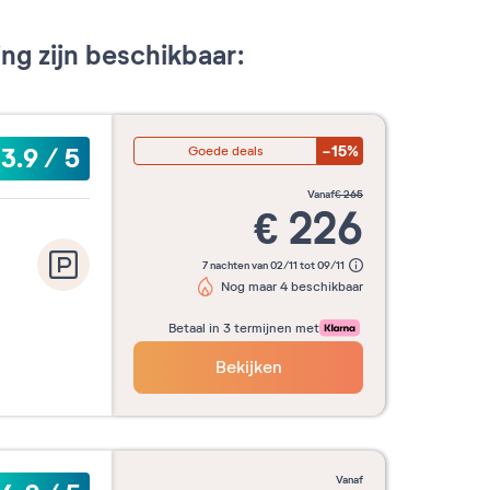
g zijn beschikbaar:
-15%
3.9
/
5
Goede deals
vanaf
€
265
€
226
7 nachten van 02/11 tot 09/11
Nog maar 4 beschikbaar
Betaal in 3 termijnen met
Bekijken
vanaf