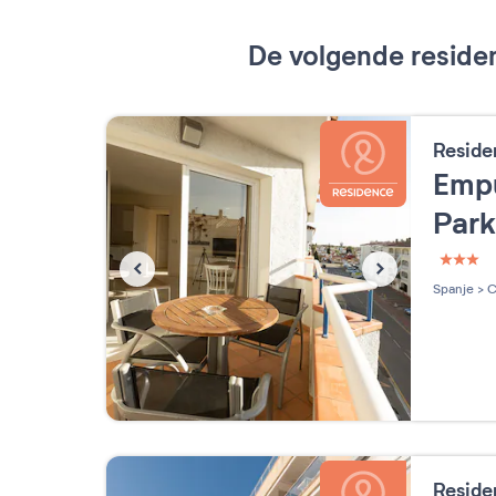
De volgende residen
Reside
Empu
Par
3 étoi
Spanje
>
C
Reside