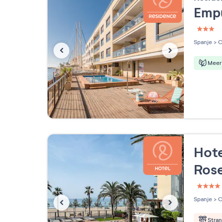
Empu
3 étoi
Spanje
>
C
Meer 
Hote
Ros
4 étoi
Spanje
>
C
Stra