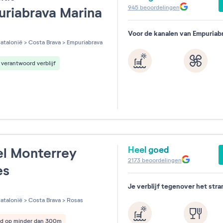
945
beoordelingen
riabrava Marina
Voor de kanalen van Empuriab
les sur 5
atalonië
>
Costa Brava
>
Empuriabrava
verantwoord verblijf
Heel goed
l Monterrey
2173
beoordelingen
es
Je verblijf tegenover het stra
les sur 5
atalonië
>
Costa Brava
>
Rosas
nd op minder dan 300m