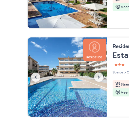
Meer 
Reside
Esta
3 étoi
Spanje
>
C
Stra
Meer 