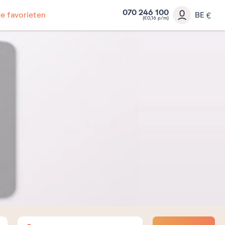
070 246 100
Je favorieten
BE
€
(€0,16 p/m)
Volwassenen
Kinderen
Baby's