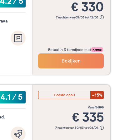
4.2
/
5
€
330
7 nachten van 05/03 tot 12/03
rava
Betaal in 3 termijnen met
Bekijken
-15%
4.1
/
5
Goede deals
vanaf
€
393
€
335
nd.
7 nachten van 30/03 tot 06/04