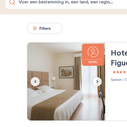
Filters
Hote
Figu
4 étoi
Spanje
>
C