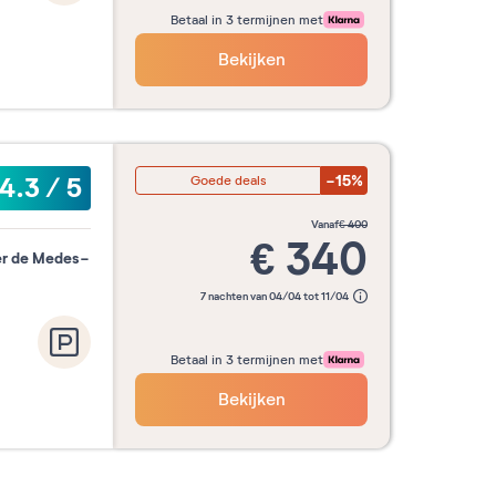
Betaal in 3 termijnen met
Bekijken
-15%
4.3
/
5
Goede deals
vanaf
€
400
€
340
er de Medes-
7 nachten van 04/04 tot 11/04
Betaal in 3 termijnen met
Bekijken