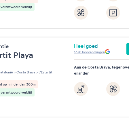
verantwoord verblijf
Heel goed
ntie
1678
beoordelingen
rtit Playa
Aan de Costa Brava, tegenov
les sur 5
atalonië
>
Costa Brava
>
L'Estartit
eilanden
nd op minder dan 300m
verantwoord verblijf