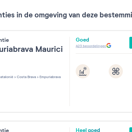
ties in de omgeving van deze bestemmin
Goed
ntie
423
beoordelingen
riabrava Maurici
k
les sur 5
atalonië
>
Costa Brava
>
Empuriabrava
Heel goed
ntie