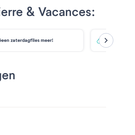
ierre & Vacances:
een zaterdagfiles meer!
Koolstofarm
gen