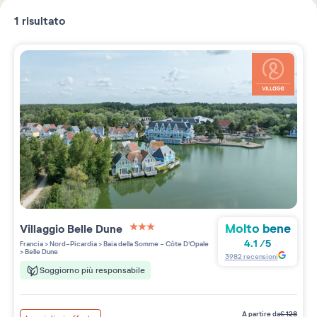
1
risultato
Molto bene
Villaggio
Belle Dune
3 étoiles sur 5
4.1
/
5
Francia
>
Nord-Picardia
>
Baia della Somme - Côte D'Opale
>
Belle Dune
3982
recensioni
Soggiorno più responsabile
a partire da
€
128