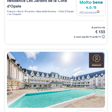
Residence
Les Jardins de la Côte
Molto bene
d'Opale
4.0
/
5
Francia
>
Nord-Picardia
>
Baia della Somme - Côte D'Opale
693
recensioni
>
Le Touquet
a partire da
€
133
2 notti dal 06/11 al 08/11