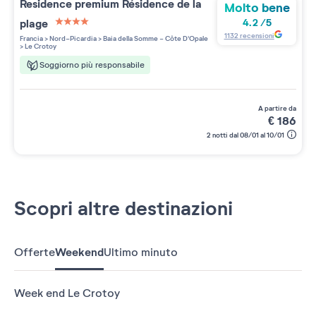
Residence premium
Résidence de la
Molto bene
plage
4.2
/
5
4 étoiles sur 5
1132
recensioni
Francia
>
Nord-Picardia
>
Baia della Somme - Côte D'Opale
>
Le Crotoy
Soggiorno più responsabile
a partire da
€
186
2 notti dal 08/01 al 10/01
Scopri altre destinazioni
Offerte
Weekend
Ultimo minuto
Week end Le Crotoy