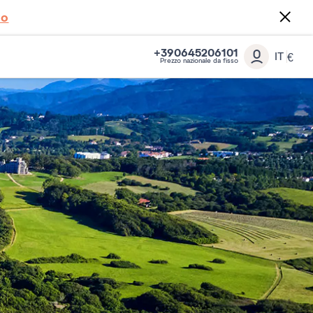
to
+390645206101
IT
€
Prezzo nazionale da fisso