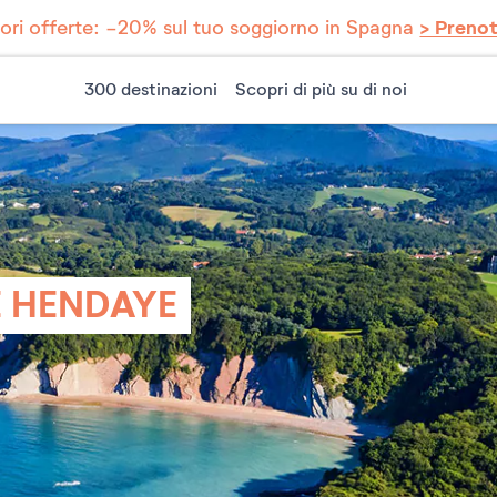
iori offerte: -20% sul tuo soggiorno in Spagna
> Preno
300 destinazioni
Scopri di più su di noi
E HENDAYE