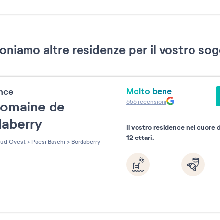
31
oniamo altre residenze per il vostro sog
Molto bene
ence
656
recensioni
Domaine de
daberry
Il vostro residence nel cuore d
12 ettari.
ud Ovest
>
Paesi Baschi
>
Bordaberry