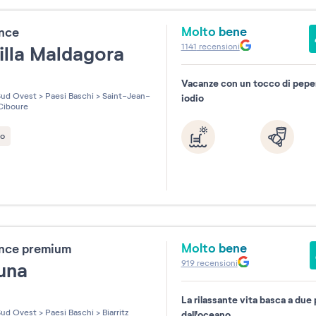
Molto bene
ence
1141
recensioni
illa Maldagora
Vacanze con un tocco di pepe
les sur 5
ud Ovest
>
Paesi Baschi
>
Saint-Jean-
iodio
Ciboure
to
Molto bene
ence premium
919
recensioni
una
La rilassante vita basca a due 
les sur 5
ud Ovest
>
Paesi Baschi
>
Biarritz
dall'oceano