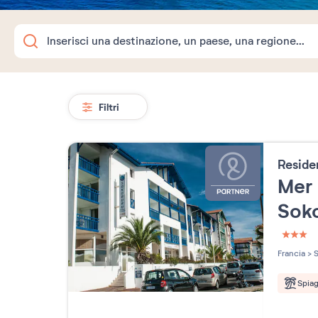
Filtri
Resid
Mer 
Sok
3 étoi
Francia
>
S
Spia