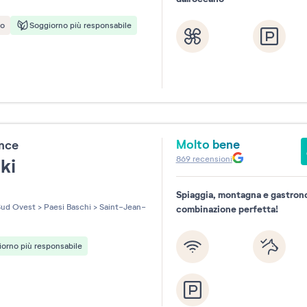
to
Soggiorno più responsabile
Molto bene
ence
869
recensioni
zki
Spiaggia, montagna e gastrono
les sur 5
ud Ovest
>
Paesi Baschi
>
Saint-Jean-
combinazione perfetta!
orno più responsabile