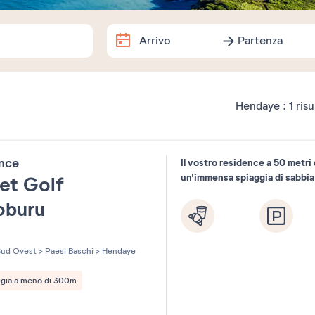
Arrivo
Partenza
Arrivo
Partenza
Date esatte
Hendaye :
1
risu
Agosto
2026
ence
Il vostro residence a 50 metri
Lu
Ma
Me
Gi
Ve
Sa
un'immensa spiaggia di sabbia
et Golf
1
oburu
3
4
5
6
7
8
les sur 5
10
11
12
13
14
15
ud Ovest
>
Paesi Baschi
>
Hendaye
17
18
19
20
21
22
ggia a meno di 300m
24
25
26
27
28
29