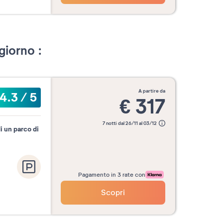
giorno :
a partire da
4.3
/
5
€
317
7 notti dal 26/11 al 03/12
i un parco di
Pagamento in 3 rate con
Scopri