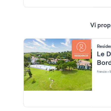
Vi prop
Resid
Le 
Bor
Francia
>
S