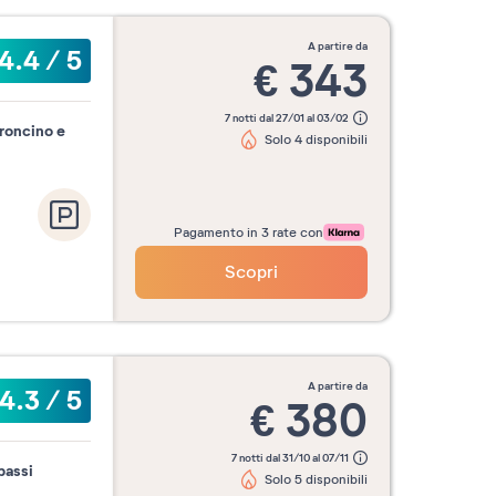
a partire da
4.4
/
5
€
343
7 notti dal 27/01 al 03/02
roncino e
Solo 4 disponibili
Pagamento in 3 rate con
Scopri
a partire da
4.3
/
5
€
380
7 notti dal 31/10 al 07/11
passi
Solo 5 disponibili