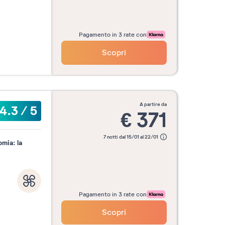
Pagamento in 3 rate con
Scopri
a partire da
4.3
/
5
€
371
7 notti dal 15/01 al 22/01
mia: la
Pagamento in 3 rate con
Scopri