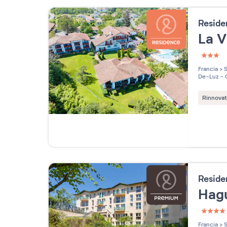
Resid
La V
3 étoi
Francia
>
S
De-Luz - 
Rinnova
Resid
Hag
4 étoi
Francia
>
S