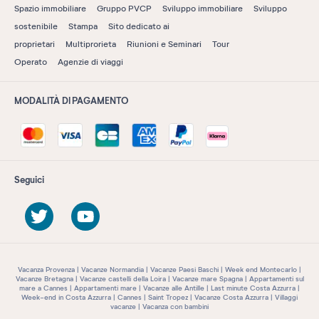
Spazio immobiliare
Gruppo PVCP
Sviluppo immobiliare
Sviluppo
sostenibile
Stampa
Sito dedicato ai
proprietari
Multiprorieta
Riunioni e Seminari
Tour
Operato
Agenzie di viaggi
MODALITÀ DI PAGAMENTO
Seguici
Vacanza Provenza
Vacanze Normandia
Vacanze Paesi Baschi
Week end Montecarlo
Vacanze Bretagna
Vacanze castelli della Loira
Vacanze mare Spagna
Appartamenti sul
mare a Cannes
Appartamenti mare
Vacanze alle Antille
Last minute Costa Azzurra
Week-end in Costa Azzurra
Cannes
Saint Tropez
Vacanze Costa Azzurra
Villaggi
vacanze
Vacanza con bambini