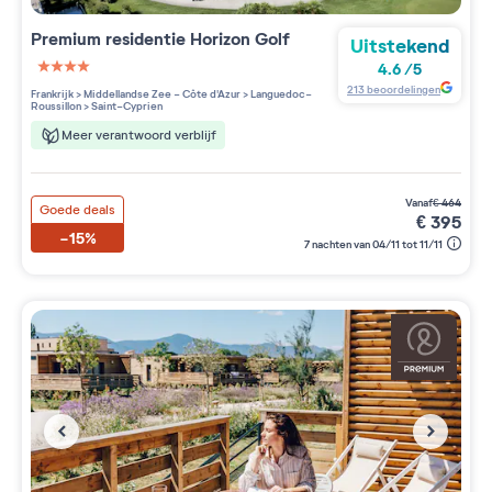
Premium residentie
Horizon Golf
Uitstekend
4.6
/
5
4 étoiles sur 5
213
beoordelingen
Frankrijk
>
Middellandse Zee - Côte d'Azur
>
Languedoc-
Roussillon
>
Saint-Cyprien
Meer verantwoord verblijf
vanaf
€
464
Goede deals
€
395
-15%
7 nachten van 04/11 tot 11/11