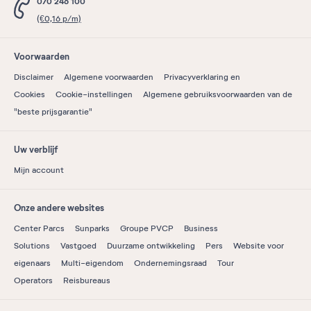
070 246 100
(€0,16 p/m)
Voorwaarden
Disclaimer
Algemene voorwaarden
Privacyverklaring en
Cookies
Cookie-instellingen
Algemene gebruiksvoorwaarden van de
"beste prijsgarantie"
Uw verblijf
Mijn account
Onze andere websites
Center Parcs
Sunparks
Groupe PVCP
Business
Solutions
Vastgoed
Duurzame ontwikkeling
Pers
Website voor
eigenaars
Multi-eigendom
Ondernemingsraad
Tour
Operators
Reisbureaus