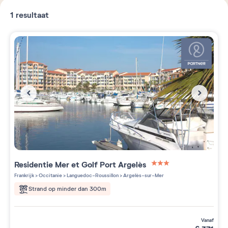
1
resultaat
Residentie
Mer et Golf Port Argelès
3 étoiles sur 5
Frankrijk
>
Occitanie
>
Languedoc-Roussillon
>
Argelès-sur-Mer
Strand op minder dan 300m
vanaf