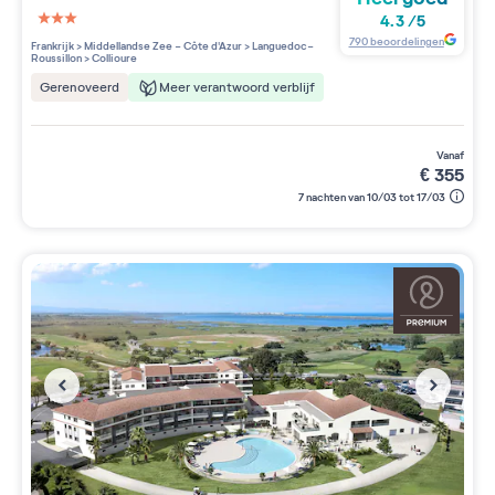
4.3
/
5
3 étoiles sur 5
790
beoordelingen
Frankrijk
>
Middellandse Zee - Côte d'Azur
>
Languedoc-
Roussillon
>
Collioure
Meer verantwoord verblijf
Gerenoveerd
vanaf
€
355
7 nachten van 10/03 tot 17/03