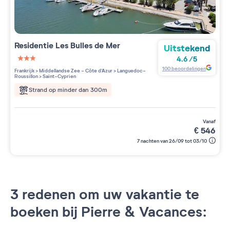
Residentie
Les Bulles de Mer
Uitstekend
4.6
/
5
3 étoiles sur 5
100
beoordelingen
Frankrijk
>
Middellandse Zee - Côte d'Azur
>
Languedoc-
Roussillon
>
Saint-Cyprien
Strand op minder dan 300m
vanaf
€
546
7 nachten van 26/09 tot 03/10
3 redenen om uw vakantie te
boeken bij Pierre & Vacances: