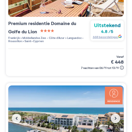
Premium residentie
Domaine du
Uitstekend
Golfe du Lion
4.8
/
5
4 étoiles sur 5
668
beoordelingen
Frankrijk
>
Middellandse Zee - Côte d'Azur
>
Languedoc-
Roussillon
>
Saint-Cyprien
vanaf
€
448
7 nachten van 06/11 tot 13/11