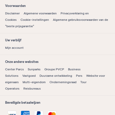
Voorwaarden
Disclaimer
Algemene voorwaarden
Privacyverklaring en
Cookies
Cookie-instellingen
Algemene gebruiksvoorwaarden van de
"beste prijsgarantie"
Uw verblijf
Mijn account
Onze andere websites
Center Parcs
Sunparks
Groupe PVCP
Business
Solutions
Vastgoed
Duurzame ontwikkeling
Pers
Website voor
eigenaars
Multi-eigendom
Ondernemingsraad
Tour
Operators
Reisbureaus
Beveiligde betaalwijzen