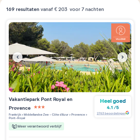
169
resultaten
vanaf
€ 203
voor 7 nachten
Vakantiepark
Pont Royal en
Heel goed
Provence
4.1
/
5
3 étoiles sur 5
2763
beoordelingen
Frankrijk
>
Middellandse Zee - Côte d'Azur
>
Provence
>
Pont-Royal
Meer verantwoord verblijf