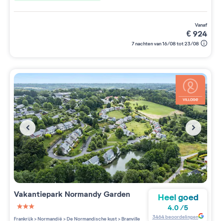
vanaf
€
924
7 nachten van 16/08 tot 23/08
Vakantiepark
Normandy Garden
Heel goed
4.0
/
5
3 étoiles sur 5
3464
beoordelingen
Frankrijk
>
Normandië
>
De Normandische kust
>
Branville