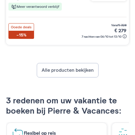
Meer verantwoord verblijf
vanaf
€
328
Goede deals
€
279
-15%
7 nachten van 06/10 tot 13/10
Alle producten bekijken
3 redenen om uw vakantie te
boeken bij Pierre & Vacances:
Flexibel op reis
Ad