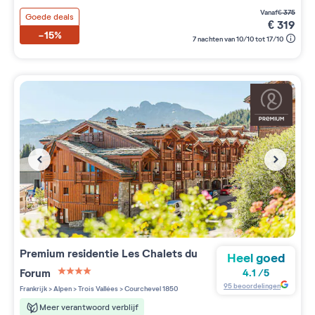
vanaf
€
375
Goede deals
€
319
-15%
7 nachten van 10/10 tot 17/10
Premium residentie
Les Chalets du
Heel goed
Forum
4.1
/
5
4 étoiles sur 5
95
beoordelingen
Frankrijk
>
Alpen
>
Trois Vallées
>
Courchevel 1850
Meer verantwoord verblijf