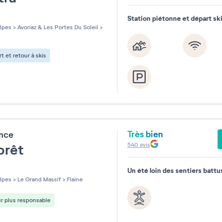
Station piétonne et départ sk
les sur 5
lpes
>
Avoriaz & Les Portes Du Soleil
>
t et retour à skis
Très bien
ence
540
avis
orêt
Un été loin des sentiers battu
les sur 5
lpes
>
Le Grand Massif
>
Flaine
r plus responsable