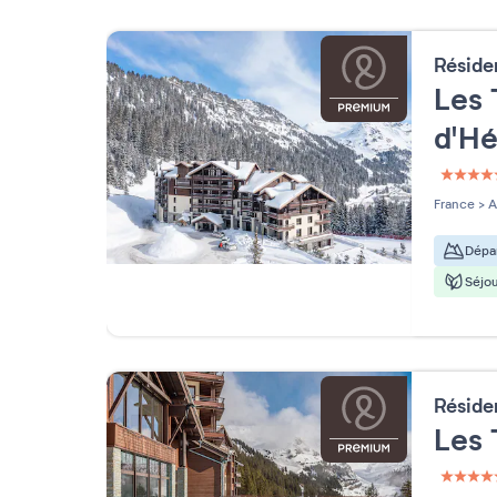
Résid
Les 
d'Hé
5 étoi
France
>
A
Dépar
Séjou
Résid
Les 