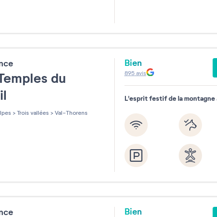
Bien
ence
895
avis
Temples du
il
L'esprit festif de la montagne
lpes
>
Trois vallées
>
Val-Thorens
Bien
ence