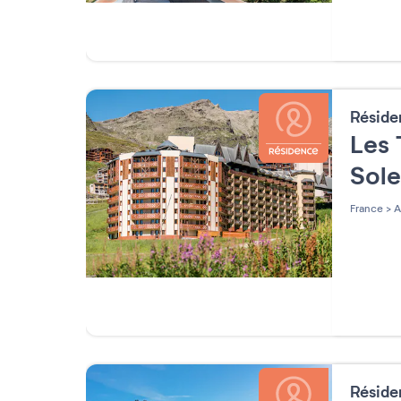
Résid
Les 
Sole
France
>
A
Résid