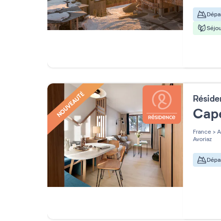
Dépar
Séjou
NOUVEAUTÉ
Résid
Cap
France
>
A
Avoriaz
Dépar