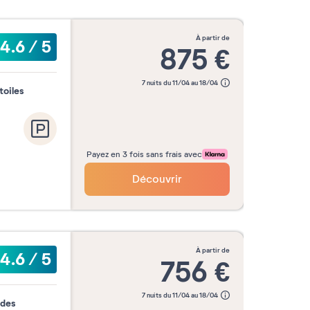
à partir de
4.6
/
5
875
€
7 nuits du 11/04 au 18/04
toiles
Payez en 3 fois sans frais avec
Découvrir
à partir de
4.6
/
5
756
€
7 nuits du 11/04 au 18/04
 des