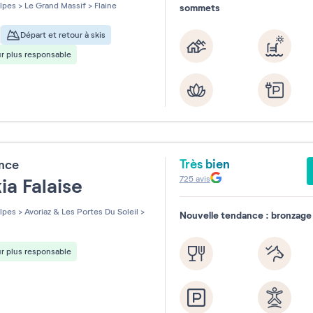
les sur 5
lpes
>
Le Grand Massif
>
Flaine
sommets
Départ et retour à skis
r plus responsable
Très bien
ence
725
avis
ia Falaise
lpes
>
Avoriaz & Les Portes Du Soleil
>
Nouvelle tendance : bronzage 
r plus responsable