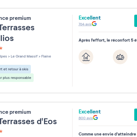
Excellent
ence premium
764
avis
Terrasses
lios
Après l'effort, le réconfort 5 é
les sur 5
lpes
>
Le Grand Massif
>
Flaine
t et retour à skis
r plus responsable
Excellent
ence premium
800
avis
Terrasses d'Eos
Comme une envie d'atteindre