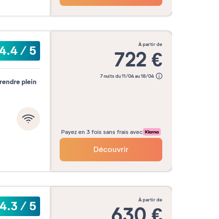
à partir de
4.4
/
5
722
€
7 nuits du 11/04 au 18/04
prendre plein
Payez en 3 fois sans frais avec
Découvrir
à partir de
4.3
/
5
630
€