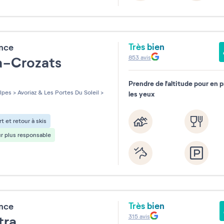
Très bien
ence
853
avis
ia-Crozats
Prendre de l'altitude pour en 
les sur 5
lpes
>
Avoriaz & Les Portes Du Soleil
>
les yeux
t et retour à skis
r plus responsable
Très bien
ence
315
avis
tra