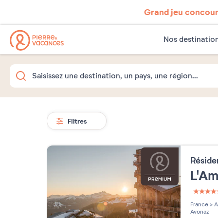
Grand jeu concours
Nos destinatio
Filtres
Résid
L'A
5 étoi
France
>
A
Avoriaz