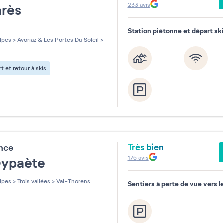
233
avis
arès
Station piétonne et départ sk
les sur 5
lpes
>
Avoriaz & Les Portes Du Soleil
>
t et retour à skis
Très bien
ence
175
avis
Gypaète
lpes
>
Trois vallées
>
Val-Thorens
Sentiers à perte de vue vers 