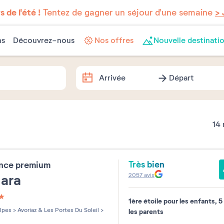
 de l'été !
Tentez de gagner un séjour d'une semaine
> 
ns
Découvrez-nous
Nos offres
Nouvelle destinatio
Arrivée
Départ
Arrivée
Départ
Dates exactes
14
Août
2026
Très bien
ence premium
lu
ma
me
je
ve
sa
2057
avis
mara
1
1ère étoile pour les enfants, 5
les sur 5
3
4
5
6
7
8
lpes
>
Avoriaz & Les Portes Du Soleil
>
les parents