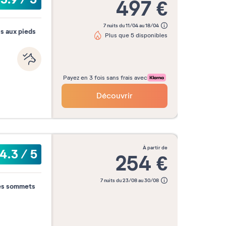
497
€
7 nuits du 11/04 au 18/04
is aux pieds
Plus que 5 disponibles
Payez en 3 fois sans frais avec
Découvrir
à partir de
4.3
/
5
254
€
7 nuits du 23/08 au 30/08
les sommets