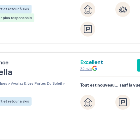
10
11
12
13
14
15
t et retour à skis
17
18
19
20
21
22
r plus responsable
24
25
26
27
28
29
31
Excellent
ence
32
avis
ella
lpes
>
Avoriaz & Les Portes Du Soleil
>
Tout est nouveau... sauf la vue
t et retour à skis