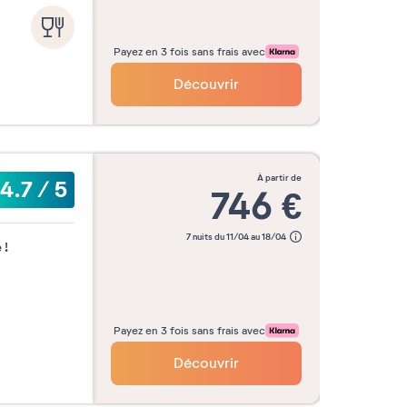
16
14
15
16
17
18
19
20
23
21
22
23
24
25
26
27
Payez en 3 fois sans frais avec
30
28
29
30
Découvrir
à partir de
4.7
/
5
746
€
7 nuits du 11/04 au 18/04
 !
Payez en 3 fois sans frais avec
Découvrir