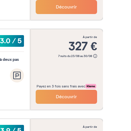
Découvrir
à partir de
3.0
/
5
327
€
7 nuits du 23/08 au 30/08
 à deux pas
Payez en 3 fois sans frais avec
Découvrir
à partir de
3.9
/
5