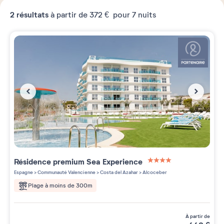
2
résultats
à partir de
372 €
pour 7 nuits
Résidence premium
Sea Experience
4 étoiles sur 5
Espagne
>
Communauté Valencienne
>
Costa del Azahar
>
Alcoceber
Plage à moins de 300m
à partir de