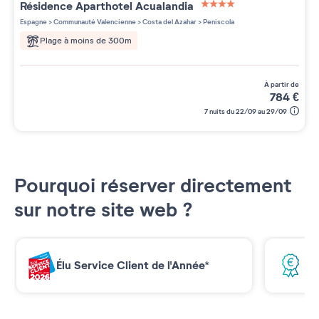
Résidence
Aparthotel Acualandia
4 étoiles sur 5
Espagne
>
Communauté Valencienne
>
Costa del Azahar
>
Peniscola
Plage à moins de 300m
à partir de
784
€
7 nuits du 22/09 au 29/09
Pourquoi réserver directement
sur notre site web ?
Élu Service Client de l'Année*
Me