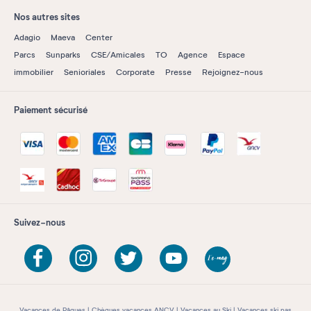
Nos autres sites
Adagio
Maeva
Center
Parcs
Sunparks
CSE/Amicales
TO
Agence
Espace
immobilier
Senioriales
Corporate
Presse
Rejoignez-nous
Paiement sécurisé
Suivez-nous
Vacances de Pâques
Chèques vacances ANCV
Vacances au Ski
Vacances ski pas