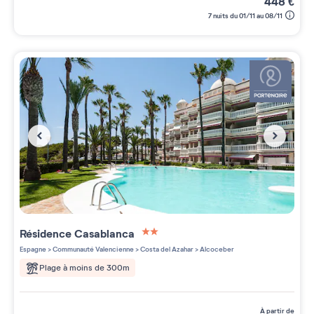
448
€
7 nuits du 01/11 au 08/11
Résidence
Casablanca
2 étoiles sur 5
Espagne
>
Communauté Valencienne
>
Costa del Azahar
>
Alcoceber
Plage à moins de 300m
à partir de