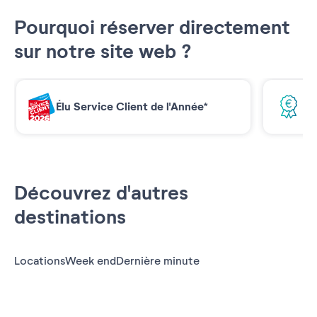
Pourquoi réserver directement
sur notre site web ?
Élu Service Client de l'Année*
Me
Découvrez d'autres
destinations
Locations
Week end
Dernière minute