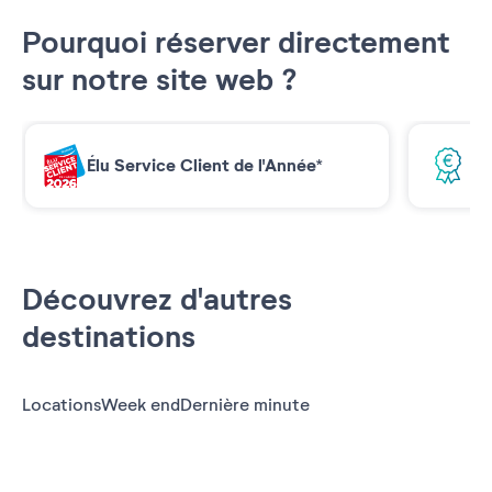
Pourquoi réserver directement
sur notre site web ?
Élu Service Client de l'Année*
Me
Découvrez d'autres
destinations
Locations
Week end
Dernière minute