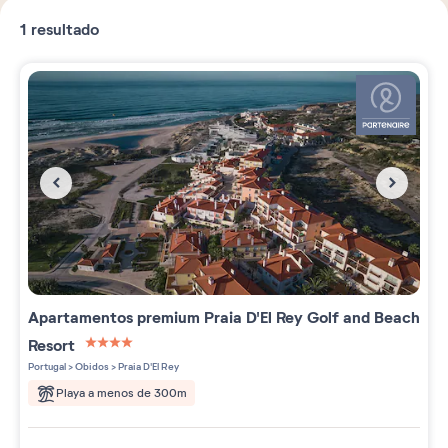
1
resultado
Apartamentos premium
Praia D'El Rey Golf and Beach
Resort
4 étoiles sur 5
Portugal
>
Obidos
>
Praia D'El Rey
Playa a menos de 300m