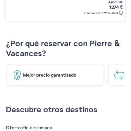
a partir de
1274
€
7 noches del 01/11 al 08/11
¿Por qué reservar con Pierre &
Vacances?
Mejor precio garantizado
1€
Descubre otros destinos
Ofertas
Fin de semana