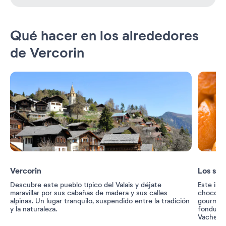
Qué hacer en los alrededores
de Vercorin
Vercorin
Los sab
Descubre este pueblo típico del Valais y déjate
Este inv
maravillar por sus cabañas de madera y sus calles
chocolat
alpinas. Un lugar tranquilo, suspendido entre la tradición
gourmet.
y la naturaleza.
fondue..
Vacherin