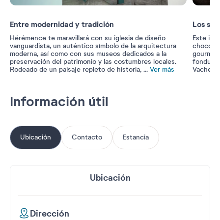
Entre modernidad y tradición
Los sab
Hérémence te maravillará con su iglesia de diseño
Este inv
vanguardista, un auténtico símbolo de la arquitectura
chocolat
moderna, así como con sus museos dedicados a la
gourmet.
preservación del patrimonio y las costumbres locales.
fondue..
Rodeado de un paisaje repleto de historia,
...
Ver más
Vacherin
Información útil
Ubicación
Contacto
Estancia
Ubicación
Dirección