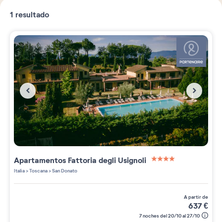
1
resultado
Apartamentos
Fattoria degli Usignoli
4 étoiles sur 5
Italia
>
Toscana
>
San Donato
a partir de
637
€
7 noches del 20/10 al 27/10