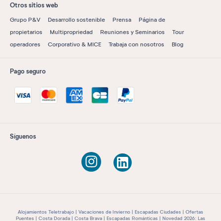
Otros sitios web
Grupo P&V
Desarrollo sostenible
Prensa
Página de
propietarios
Multipropriedad
Reuniones y Seminarios
Tour
operadores
Corporativo & MICE
Trabaja con nosotros
Blog
Pago seguro
Síguenos
Alojamientos Teletrabajo
Vacaciones de Invierno
Escapadas Ciudades
Ofertas
Puentes
Costa Dorada
Costa Brava
Escapadas Románticas
Novedad 2026: Las
Palmas
Novedad 2026 : Figueres
Novedad 2026: Ibiza
Novedad 2026: Torremolinos
Novedad 2026: Empuriabrava
Novedad 2026: Fuerteventura
Novedad 2026: Albufeira