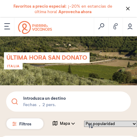
Favoritos a precio especial:
¡-20% en estancias de
Aprovecha ahora
última hora!
ÚLTIMA HORA SAN DONATO
ITALIA
Introduzca un destino
Fechas
2 pers.
Filtros
Mapa