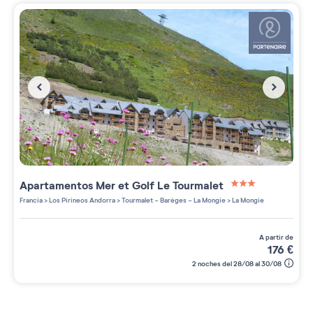
Apartamentos
Mer et Golf Le Tourmalet
3 étoiles sur 5
Francia
>
Los Pirineos Andorra
>
Tourmalet - Barèges - La Mongie
>
La Mongie
a partir de
176
€
2 noches del 28/08 al 30/08