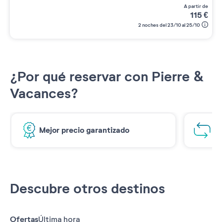
a partir de
115
€
2 noches del 23/10 al 25/10
¿Por qué reservar con Pierre &
Vacances?
Mejor precio garantizado
1€
Descubre otros destinos
Ofertas
Última hora