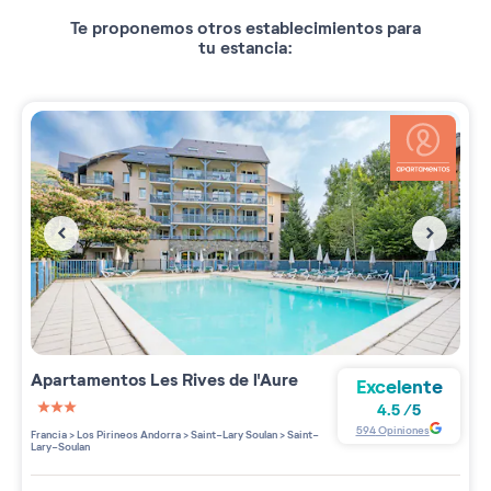
Te proponemos otros establecimientos para
tu estancia:
Apartamentos
Les Rives de l'Aure
Excelente
4.5
/
5
3 étoiles sur 5
594
Opiniones
Francia
>
Los Pirineos Andorra
>
Saint-Lary Soulan
>
Saint-
Lary-Soulan