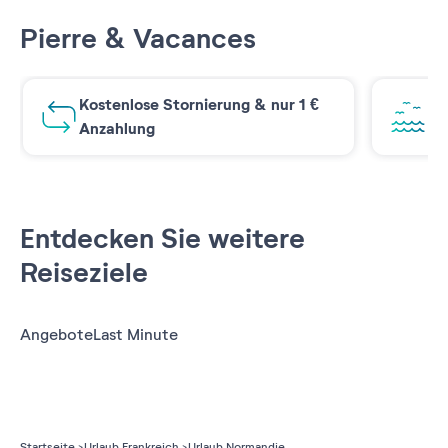
Pierre & Vacances
Kostenlose Stornierung & nur 1 €
At
Anzahlung
Entdecken Sie weitere
Reiseziele
Angebote
Last Minute
Startseite
Urlaub Frankreich
Urlaub Normandie