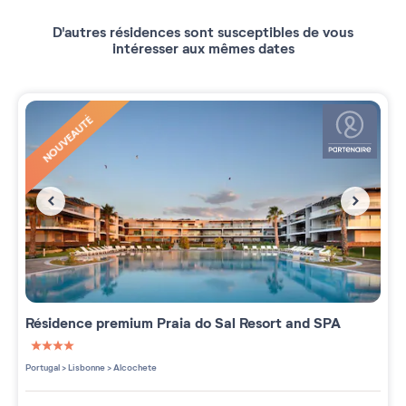
D'autres résidences sont susceptibles de vous
intéresser aux mêmes dates
NOUVEAUTÉ
Résidence premium
Praia do Sal Resort and SPA
4 étoiles sur 5
Portugal
>
Lisbonne
>
Alcochete