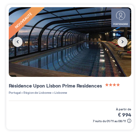
NOUVEAUTÉ
Résidence
Upon Lisbon Prime Residences
4 étoiles sur 5
Portugal
>
Région de Lisbonne
>
Lisbonne
à partir de
€
994
7 nuits du 01/11 au 08/11