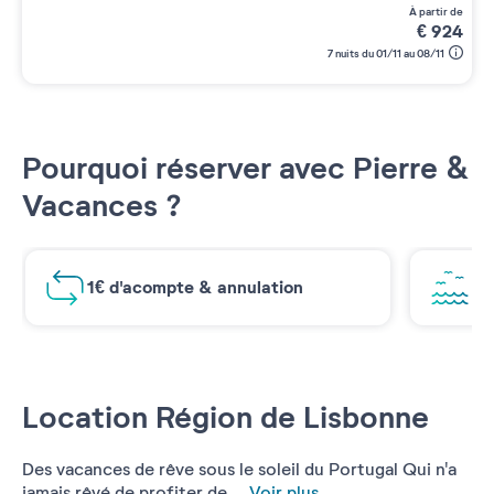
à partir de
€
924
7 nuits du 01/11 au 08/11
Pourquoi réserver avec Pierre &
Vacances ?
1€ d'acompte & annulation
Vu
Location Région de Lisbonne
Des vacances de rêve sous le soleil du Portugal Qui n'a
jamais rêvé de profiter de ...
Voir plus