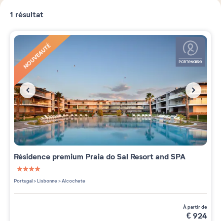
1
résultat
NOUVEAUTÉ
Résidence premium
Praia do Sal Resort and SPA
4 étoiles sur 5
Portugal
>
Lisbonne
>
Alcochete
à partir de
€
924