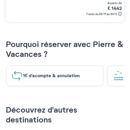
à partir de
€
1442
7 nuits du 03/11 au 10/11
Pourquoi réserver avec Pierre &
Vacances ?
1€ d'acompte & annulation
Vu
Découvrez d'autres
destinations