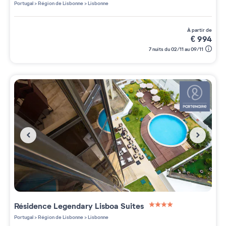
4 étoiles sur 5
Portugal
>
Région de Lisbonne
>
Lisbonne
à partir de
€
994
7 nuits du 02/11 au 09/11
Résidence
Legendary Lisboa Suites
4 étoiles sur 5
Portugal
>
Région de Lisbonne
>
Lisbonne