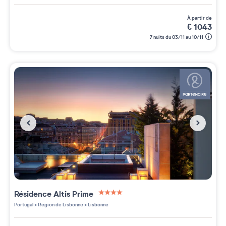
à partir de
€
1043
7 nuits du 03/11 au 10/11
Résidence
Altis Prime
4 étoiles sur 5
Portugal
>
Région de Lisbonne
>
Lisbonne