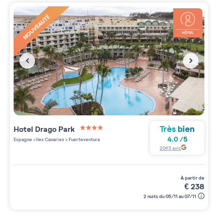
NOUVEAUTÉ
Très bien
Hotel Drago Park
4 étoiles sur 5
4.0
/
5
Espagne
>
Iles Canaries
>
Fuerteventura
2093
avis
à partir de
€
238
2 nuits du 05/11 au 07/11