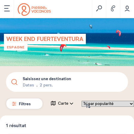
WEEK END FUERTEVENTURA
ESPAGNE
Saisissez une destination
Dates
2 pers.
Filtres
Carte
1
résultat