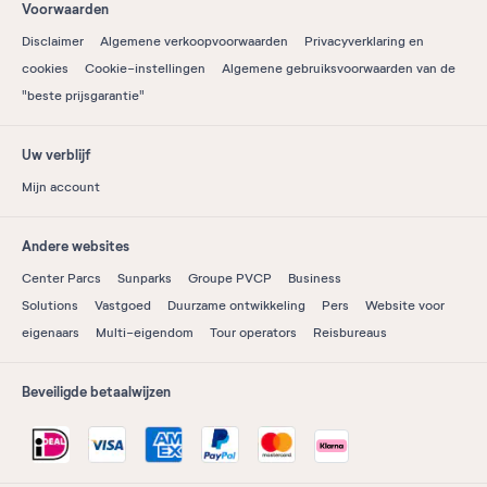
Voorwaarden
Disclaimer
Algemene verkoopvoorwaarden
Privacyverklaring en
cookies
Cookie-instellingen
Algemene gebruiksvoorwaarden van de
"beste prijsgarantie"
Uw verblijf
Mijn account
Andere websites
Center Parcs
Sunparks
Groupe PVCP
Business
Solutions
Vastgoed
Duurzame ontwikkeling
Pers
Website voor
eigenaars
Multi-eigendom
Tour operators
Reisbureaus
Beveiligde betaalwijzen