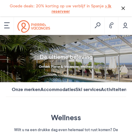
> Ik
Goede deals: 20% korting op uw verblijf in Spanje
reserveer
De ultieme beleving
Ontdek Pierre & Vacances: Wellness
Onze merken
Accommodaties
Ski services
Activiteiten
We
Wellness
Wilt u na een drukke dag even helemaal tot rust komen? De