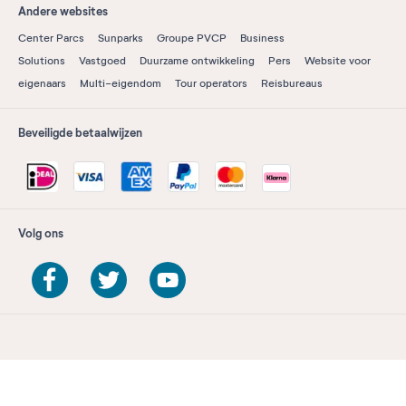
Andere websites
Center Parcs
Sunparks
Groupe PVCP
Business
Solutions
Vastgoed
Duurzame ontwikkeling
Pers
Website voor
eigenaars
Multi-eigendom
Tour operators
Reisbureaus
Beveiligde betaalwijzen
Volg ons