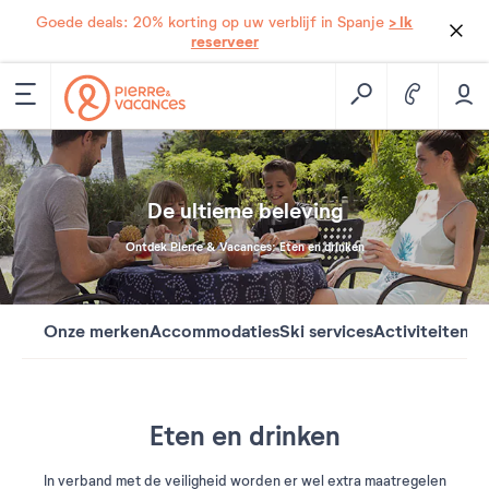
> Ik
Goede deals: 20% korting op uw verblijf in Spanje
reserveer
De ultieme beleving
Ontdek Pierre & Vacances: Eten en drinken
Onze merken
Accommodaties
Ski services
Activiteiten
We
Eten en drinken
In verband met de veiligheid worden er wel extra maatregelen