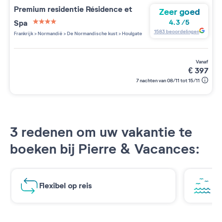
Premium residentie
Résidence et
Zeer goed
Spa
4.3
/
5
4 étoiles sur 5
1583
beoordelingen
Frankrijk
>
Normandië
>
De Normandische kust
>
Houlgate
vanaf
€
397
7 nachten van 08/11 tot 15/11
3 redenen om uw vakantie te
boeken bij Pierre & Vacances:
Flexibel op reis
Ad