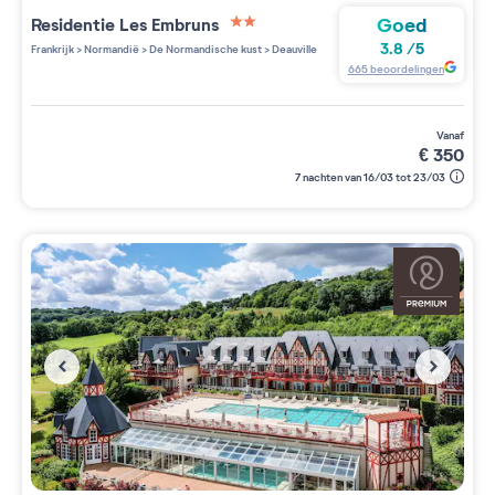
Goed
Residentie
Les Embruns
2 étoiles sur 5
3.8
/
5
Frankrijk
>
Normandië
>
De Normandische kust
>
Deauville
665
beoordelingen
vanaf
€
350
7 nachten van 16/03 tot 23/03