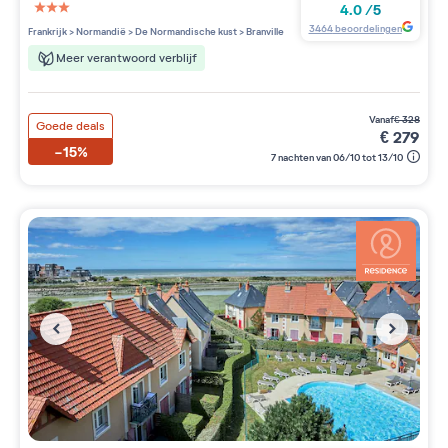
4.0
/
5
3 étoiles sur 5
3464
beoordelingen
Frankrijk
>
Normandië
>
De Normandische kust
>
Branville
Meer verantwoord verblijf
vanaf
€
328
Goede deals
€
279
-15%
7 nachten van 06/10 tot 13/10