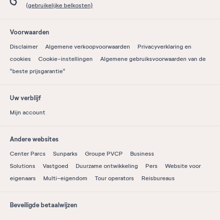
(gebruikelijke belkosten)
Voorwaarden
Disclaimer
Algemene verkoopvoorwaarden
Privacyverklaring en
cookies
Cookie-instellingen
Algemene gebruiksvoorwaarden van de
"beste prijsgarantie"
Uw verblijf
Mijn account
Andere websites
Center Parcs
Sunparks
Groupe PVCP
Business
Solutions
Vastgoed
Duurzame ontwikkeling
Pers
Website voor
eigenaars
Multi-eigendom
Tour operators
Reisbureaus
Beveiligde betaalwijzen