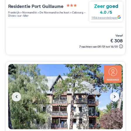
Zeer goed
Residentie
Port Guillaume
3 étoiles sur 5
4.0
/
5
Frankrijk
>
Normandië
>
De Normandische kust
>
Cabourg -
Dives-sur-Mer
1154
beoordelingen
vanaf
€
308
7 nachten van 09/01 tot 16/01