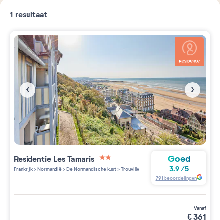
1
resultaat
Goed
Residentie
Les Tamaris
2 étoiles sur 5
3.9
/
5
Frankrijk
>
Normandië
>
De Normandische kust
>
Trouville
791
beoordelingen
vanaf
€
361