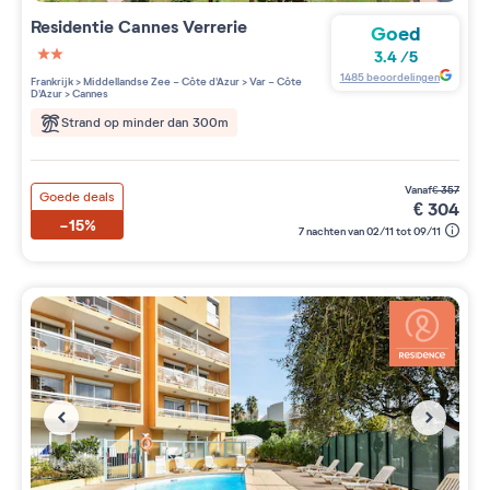
Residentie
Cannes Verrerie
Goed
3.4
/
5
2 étoiles sur 5
1485
beoordelingen
Frankrijk
>
Middellandse Zee - Côte d'Azur
>
Var - Côte
D'Azur
>
Cannes
Strand op minder dan 300m
vanaf
€
357
Goede deals
€
304
-15%
7 nachten van 02/11 tot 09/11