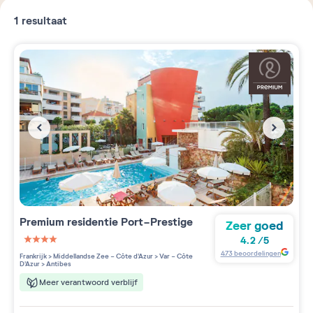
1
resultaat
Premium residentie
Port-Prestige
Zeer goed
4.2
/
5
4 étoiles sur 5
473
beoordelingen
Frankrijk
>
Middellandse Zee - Côte d'Azur
>
Var - Côte
D'Azur
>
Antibes
Meer verantwoord verblijf