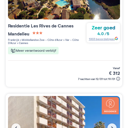
Residentie
Les Rives de Cannes
Zeer goed
Mandelieu
4.0
/
5
3 étoiles sur 5
1003
beoordelingen
Frankrijk
>
Middellandse Zee - Côte d'Azur
>
Var - Côte
D'Azur
>
Cannes
Meer verantwoord verblijf
vanaf
€
312
7 nachten van 12/01 tot 19/01