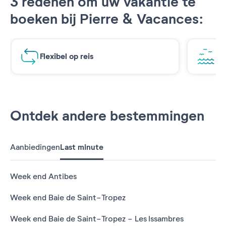
3 redenen om uw vakantie te
boeken bij Pierre & Vacances:
Flexibel op reis
Ad
Ontdek andere bestemmingen
Aanbiedingen
Last minute
Week end Antibes
Week end Baie de Saint-Tropez
Week end Baie de Saint-Tropez - Les Issambres