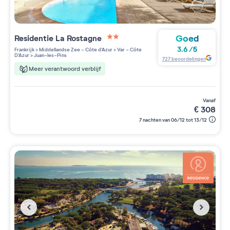
Goed
Residentie
La Rostagne
2 étoiles sur 5
3.6
/
5
Frankrijk
>
Middellandse Zee - Côte d'Azur
>
Var - Côte
D'Azur
>
Juan-les-Pins
727
beoordelingen
Meer verantwoord verblijf
vanaf
€
308
7 nachten van 06/12 tot 13/12