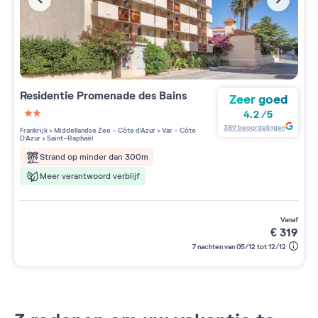
Residentie
Promenade des Bains
Zeer goed
4.2
/
5
2 étoiles sur 5
389
beoordelingen
Frankrijk
>
Middellandse Zee - Côte d'Azur
>
Var - Côte
D'Azur
>
Saint-Raphaël
Strand op minder dan 300m
Meer verantwoord verblijf
vanaf
€
319
7 nachten van 05/12 tot 12/12