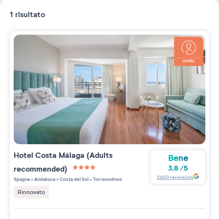
1
risultato
Hotel Costa Málaga (Adults
Bene
recommended)
3.8
/
5
4 étoiles sur 5
2620
recensioni
Spagna
>
Andalusia
>
Costa del Sol
>
Torremolinos
Rinnovato