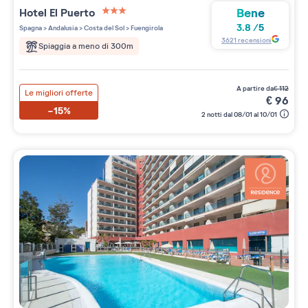
Bene
Hotel El Puerto
3 étoiles sur 5
3.8
/
5
Spagna
>
Andalusia
>
Costa del Sol
>
Fuengirola
3621
recensioni
Spiaggia a meno di 300m
a partire da
€
112
Le migliori offerte
€
96
-15%
2 notti dal 08/01 al 10/01