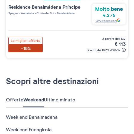
Residence
Benalmádena Príncipe
Molto bene
Spagna
>
Andalusia
>
Costa del Sol
>
Benalmádena
4.2
/
5
1492
recensioni
a partire da
€
132
Le migliori offerte
€
113
-15%
2 notti dal 18/12 al 20/12
Scopri altre destinazioni
Offerte
Weekend
Ultimo minuto
Week end Benalmádena
Week end Fuengirola