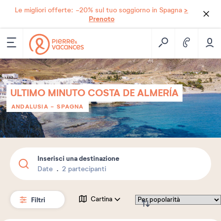
>
Le migliori offerte: -20% sul tuo soggiorno in Spagna
Prenoto
ULTIMO MINUTO COSTA DE ALMERÍA
ANDALUSIA
-
SPAGNA
Inserisci una destinazione
Date
2 partecipanti
Filtri
Cartina