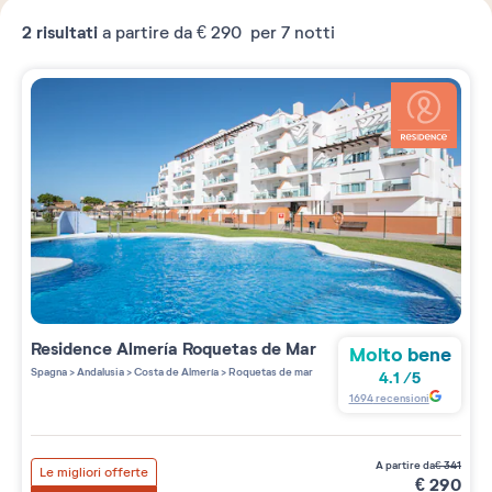
2
risultati
a partire da
€ 290
per 7 notti
Residence
Almería Roquetas de Mar
Molto bene
Spagna
>
Andalusia
>
Costa de Almería
>
Roquetas de mar
4.1
/
5
1694
recensioni
a partire da
€
341
Le migliori offerte
€
290