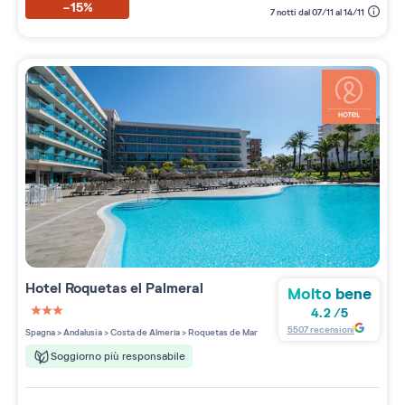
-15%
7 notti dal 07/11 al 14/11
Hotel Roquetas el Palmeral
Molto bene
4.2
/
5
3 étoiles sur 5
5507
recensioni
Spagna
>
Andalusia
>
Costa de Almería
>
Roquetas de Mar
Soggiorno più responsabile