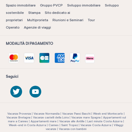
Spazio immobiliare
Gruppo PVCP
Sviluppo immobiliare
Sviluppo
sostenibile
Stampa
Sito dedicato ai
proprietari
Multiprorieta
Riunioni e Seminari
Tour
Operato
Agenzie di viaggi
MODALITÀ DI PAGAMENTO
Seguici
Vacanza Provenza
Vacanze Normandia
Vacanze Paesi Baschi
Week end Montecarlo
Vacanze Bretagna
Vacanze castelli della Loira
Vacanze mare Spagna
Appartamenti sul
mare a Cannes
Appartamenti mare
Vacanze alle Antille
Last minute Costa Azzurra
Week-end in Costa Azzurra
Cannes
Saint Tropez
Vacanze Costa Azzurra
Villaggi
vacanze
Vacanza con bambini