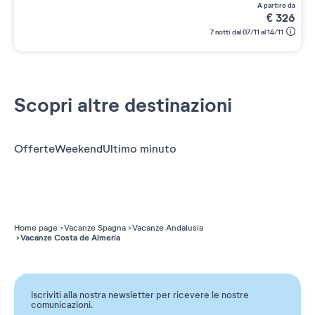
a partire da
€
326
7 notti dal 07/11 al 14/11
Scopri altre destinazioni
Offerte
Weekend
Ultimo minuto
Home page
Vacanze Spagna
Vacanze Andalusia
Vacanze Costa de Almería
Iscriviti alla nostra newsletter per ricevere le nostre
comunicazioni.