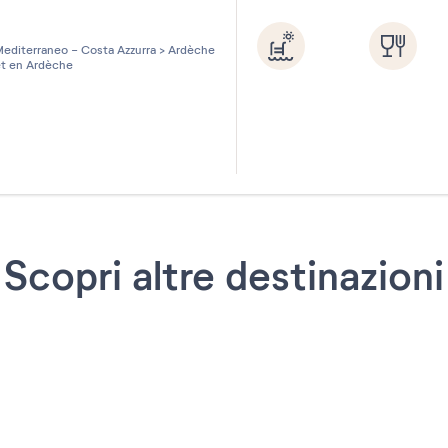
les sur 5
editerraneo - Costa Azzurra
>
Ardèche
t en Ardèche
Scopri altre destinazioni