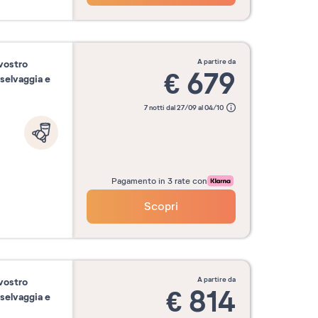
a partire da
 vostro
€
679
 selvaggia e
7 notti dal 27/09 al 04/10
Pagamento in 3 rate con
Scopri
a partire da
 vostro
€
814
 selvaggia e