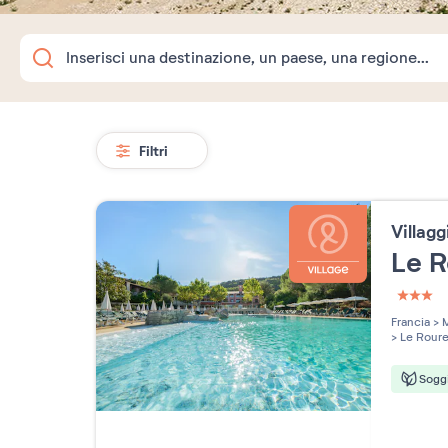
Filtri
Villag
Le 
3 étoi
Francia
>
M
>
Le Roure
Soggi