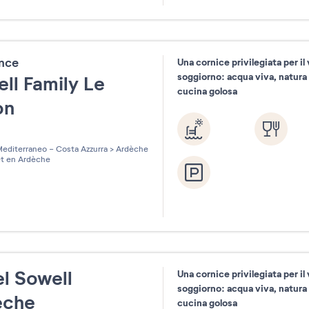
31
ence
Una cornice privilegiata per il
soggiorno: acqua viva, natura
ll Family Le
cucina golosa
on
les sur 5
editerraneo - Costa Azzurra
>
Ardèche
t en Ardèche
l Sowell
Una cornice privilegiata per il
soggiorno: acqua viva, natura
èche
cucina golosa