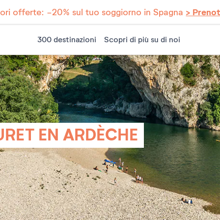
iori offerte: -20% sul tuo soggiorno in Spagna
> Preno
300 destinazioni
Scopri di più su di noi
URET EN ARDÈCHE