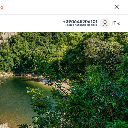
to
+390645206101
IT
€
Prezzo nazionale da fisso