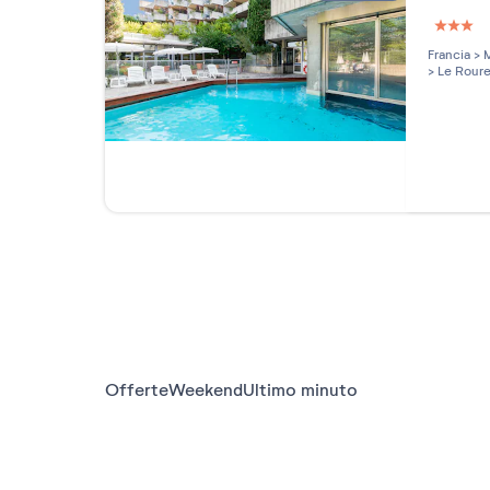
3 étoi
Francia
>
M
>
Le Roure
Offerte
Weekend
Ultimo minuto