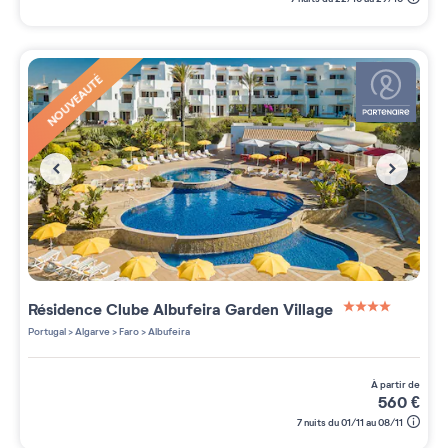
NOUVEAUTÉ
Résidence
Clube Albufeira Garden Village
4 étoiles sur 5
Portugal
>
Algarve
>
Faro
>
Albufeira
à partir de
560
€
7 nuits du 01/11 au 08/11