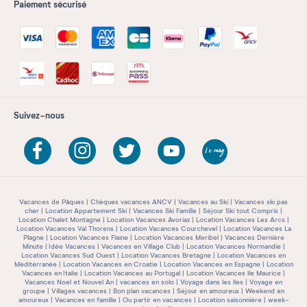
Paiement sécurisé
Suivez-nous
Vacances de Pâques
Chèques vacances ANCV
Vacances au Ski
Vacances ski pas
cher
Location Appartement Ski
Vacances Ski Famille
Séjour Ski tout Compris
Location Chalet Montagne
Location Vacances Avoriaz
Location Vacances Les Arcs
Location Vacances Val Thorens
Location Vacances Courchevel
Location Vacances La
Plagne
Location Vacances Flaine
Location Vacances Meribel
Vacances Dernière
Minute
Idée Vacances
Vacances en Village Club
Location Vacances Normandie
Location Vacances Sud Ouest
Location Vacances Bretagne
Location Vacances en
Méditérranée
Location Vacances en Croatie
Location Vacances en Espagne
Location
Vacances en Italie
Location Vacances au Portugal
Location Vacances île Maurice
Vacances Noel et Nouvel An
vacances en solo
Voyage dans les îles
Voyage en
groupe
Villages vacances
Bon plan vacances
Séjour en amoureux
Weekend en
amoureux
Vacances en famille
Ou partir en vacances
Location saisonnière
week-