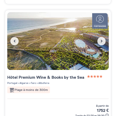
Hôtel Premium
Wine & Books by the Sea
5 étoiles sur 5
Portugal
>
Algarve
>
Faro
>
Albufeira
Plage à moins de 300m
à partir de
1752
€
7 nuits du 22/10 au 29/10