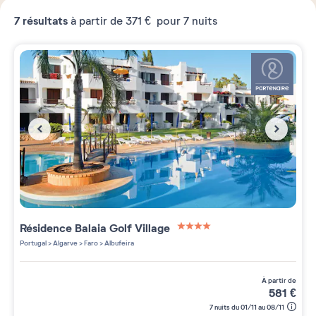
7
résultats
à partir de
371 €
pour 7 nuits
Résidence
Balaia Golf Village
4 étoiles sur 5
Portugal
>
Algarve
>
Faro
>
Albufeira
à partir de
581
€
7 nuits du 01/11 au 08/11