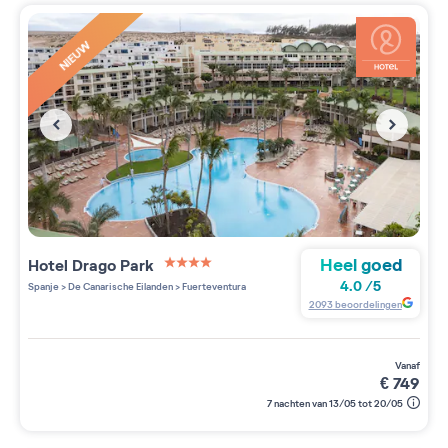
NIEUW
Heel goed
Hotel Drago Park
4 étoiles sur 5
4.0
/
5
Spanje
>
De Canarische Eilanden
>
Fuerteventura
2093
beoordelingen
vanaf
€
749
7 nachten van 13/05 tot 20/05