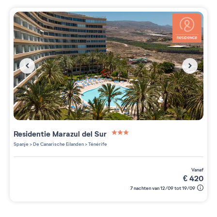
Residentie
Marazul del Sur
3 étoiles sur 5
Spanje
>
De Canarische Eilanden
>
Ténérife
vanaf
€
420
7 nachten van 12/09 tot 19/09