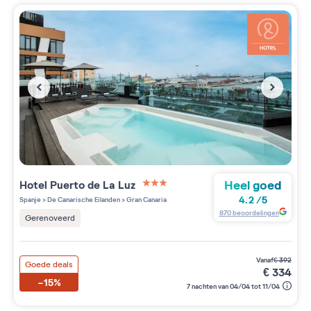
Heel goed
Hotel Puerto de La Luz
3 étoiles sur 5
4.2
/
5
Spanje
>
De Canarische Eilanden
>
Gran Canaria
870
beoordelingen
Gerenoveerd
vanaf
€
392
Goede deals
€
334
-15%
7 nachten van 04/04 tot 11/04