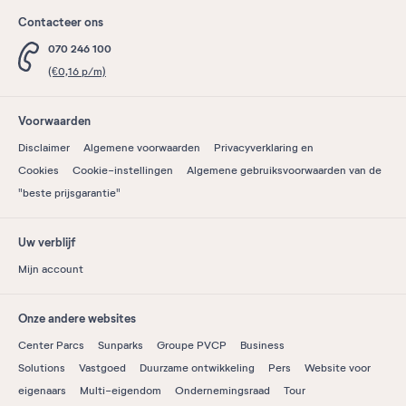
Contacteer ons
070 246 100
(€0,16 p/m)
Voorwaarden
Disclaimer
Algemene voorwaarden
Privacyverklaring en
Cookies
Cookie-instellingen
Algemene gebruiksvoorwaarden van de
"beste prijsgarantie"
Uw verblijf
Mijn account
Onze andere websites
Center Parcs
Sunparks
Groupe PVCP
Business
Solutions
Vastgoed
Duurzame ontwikkeling
Pers
Website voor
eigenaars
Multi-eigendom
Ondernemingsraad
Tour