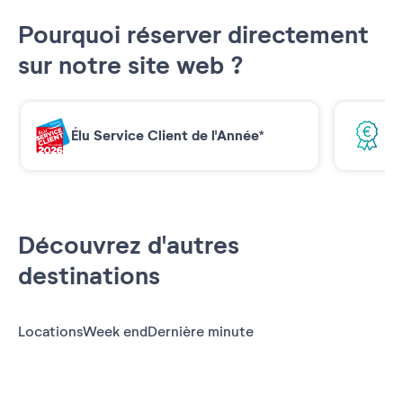
Pourquoi réserver directement
sur notre site web ?
Élu Service Client de l'Année*
Me
Découvrez d'autres
destinations
Locations
Week end
Dernière minute