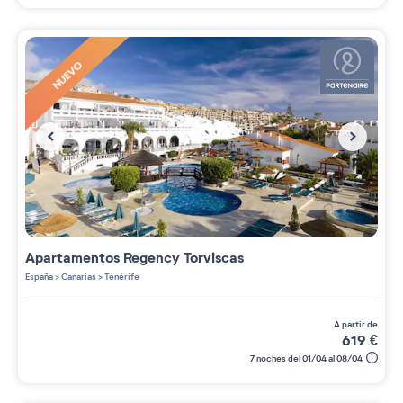
NUEVO
Apartamentos
Regency Torviscas
España
>
Canarias
>
Ténérife
a partir de
619
€
7 noches del 01/04 al 08/04