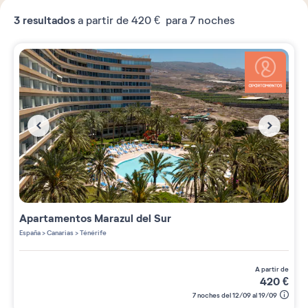
3
resultados
a partir de
420 €
para 7 noches
Apartamentos
Marazul del Sur
España
>
Canarias
>
Ténérife
a partir de
420
€
7 noches del 12/09 al 19/09