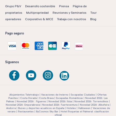
Grupo P&V
Desarrollo sostenible
Prensa
Página de
propietarios
Multipropriedad
Reuniones y Seminarios
Tour
operadores
Corporativo & MICE
Trabaja con nosotros
Blog
Pago seguro
Síguenos
Alojamientos Teletrabajo
Vacaciones de Invierno
Escapadas Ciudades
Ofertas
Puentes
Costa Dorada
Costa Brava
Escapadas Románticas
Novedad 2026: Las
Palmas
Novedad 2026 : Figueres
Novedad 2026: Ibiza
Novedad 2026: Torremolinos
Novedad 2026: Empuriabrava
Novedad 2026: Fuerteventura
Novedad 2026: Albufeira
Andorra
Buceo y deportes acuáticos en España
Hoteles
Halloween
Vacaciones de
verano
Restaurantes
ByCosmos Sky Bar
Hotel Roquetas el Palmeral: clasificación
oficial