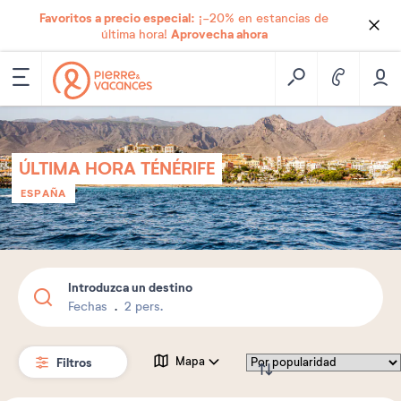
Favoritos a precio especial:
¡-20% en estancias de
Aprovecha ahora
última hora!
ÚLTIMA HORA TÉNÉRIFE
ESPAÑA
Introduzca un destino
Fechas
2 pers.
Filtros
Mapa