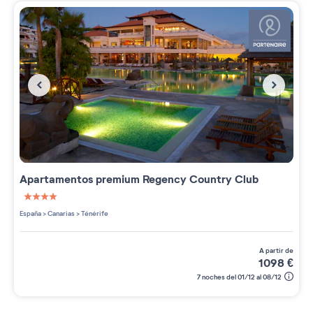
Apartamentos premium
Regency Country Club
4 étoiles sur 5
España
>
Canarias
>
Ténérife
a partir de
1098
€
7 noches del 01/12 al 08/12